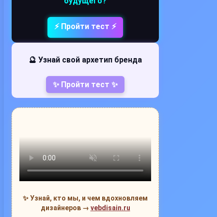
будущего?
⚡ Пройти тест ⚡
🔮 Узнай свой архетип бренда
✨ Пройти тест ✨
✨ Узнай, кто мы, и чем вдохновляем
дизайнеров →
vebdisain.ru