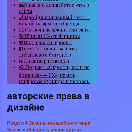
🏡О нас и о волшебстве этого
сайта
🧞 Пройди волшебный тест —
Какой ты архетип бренда
🧙‍♂️Сказочные хранители сайта
😺Тёплый UX от Лапкинса
💖Поддержать проект
🧪Тест: Готов ли ты быть
дизайнером будущего
💫Дизайнер и звёзды
🎧 Подкаст «Скролль, если не
боишься» — UX-дизайн,
цифровая культура и человек
авторские права в
дизайне
Раздел 4 Законы волшебного мира
Зачем соблюдать права других