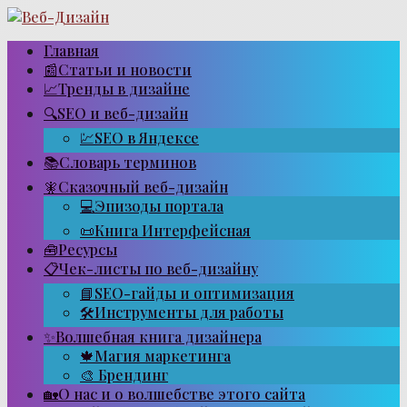
Перейти
к
контенту
Главная
📰Статьи и новости
📈Тренды в дизайне
🔍SEO и веб-дизайн
💹SEO в Яндексе
📚Словарь терминов
🧚Сказочный веб-дизайн
💻Эпизоды портала
📜Книга Интерфейсная
🧰Ресурсы
📋Чек-листы по веб-дизайну
📘SEO-гайды и оптимизация
🛠Инструменты для работы
✨Волшебная книга дизайнера
🍁Магия маркетинга
🎨 Брендинг
🏡О нас и о волшебстве этого сайта