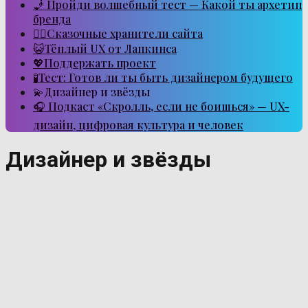
🧞 Пройди волшебный тест — Какой ты архетип
бренда
🧙‍♂️Сказочные хранители сайта
😺Тёплый UX от Лапкинса
💖Поддержать проект
🧪Тест: Готов ли ты быть дизайнером будущего
💫Дизайнер и звёзды
🎧 Подкаст «Скролль, если не боишься» — UX-
дизайн, цифровая культура и человек
Дизайнер и звёзды