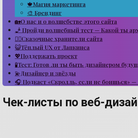
🍁Магия маркетинга
🎨 Брендинг
🏡О нас и о волшебстве этого сайта
🧞 Пройди волшебный тест — Какой ты ар
🧙‍♂️Сказочные хранители сайта
😺Тёплый UX от Лапкинса
💖Поддержать проект
🧪Тест: Готов ли ты быть дизайнером буду
💫Дизайнер и звёзды
🎧 Подкаст «Скролль, если не боишься» —
Чек-листы по веб-дизай