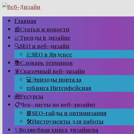
Перейти
к
Главная
контенту
📰Статьи и новости
📈Тренды в дизайне
🔍SEO и веб-дизайн
💹SEO в Яндексе
📚Словарь терминов
🧚Сказочный веб-дизайн
💻Эпизоды портала
📜Книга Интерфейсная
🧰Ресурсы
📋Чек-листы по веб-дизайну
📘SEO-гайды и оптимизация
🛠Инструменты для работы
✨Волшебная книга дизайнера