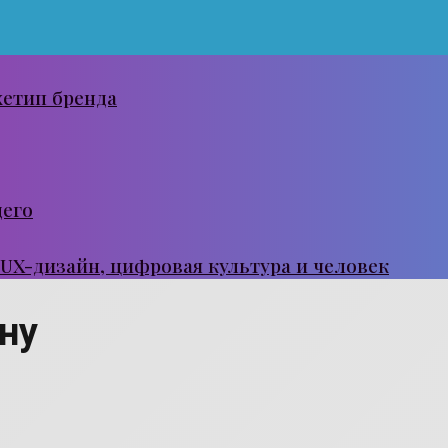
хетип бренда
щего
 UX-дизайн, цифровая культура и человек
ну