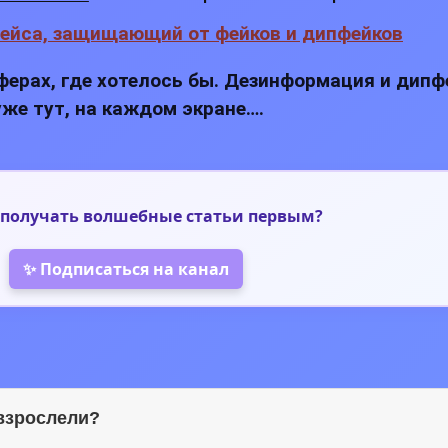
сферах, где хотелось бы. Дезинформация и дипф
уже тут, на каждом экране….
получать волшебные статьи первым?
✨ Подписаться на канал
овзрослели?