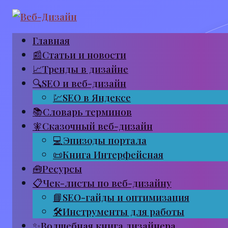
Перейти
к
Главная
контенту
📰Статьи и новости
📈Тренды в дизайне
🔍SEO и веб-дизайн
💹SEO в Яндексе
📚Словарь терминов
🧚Сказочный веб-дизайн
💻Эпизоды портала
📜Книга Интерфейсная
🧰Ресурсы
📋Чек-листы по веб-дизайну
📘SEO-гайды и оптимизация
🛠Инструменты для работы
✨Волшебная книга дизайнера