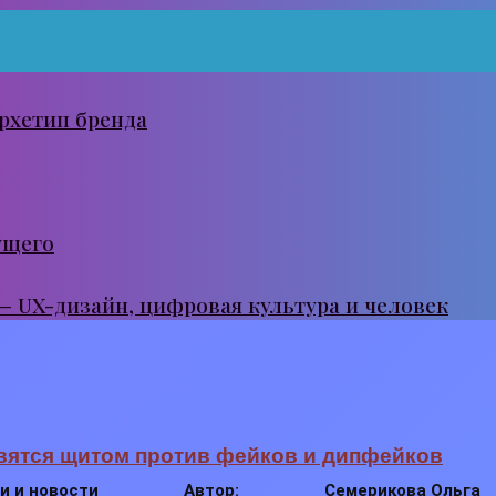
рхетип бренда
ущего
 — UX-дизайн, цифровая культура и человек
вятся щитом против фейков и дипфейков
и и новости
Автор:
Семерикова Ольга