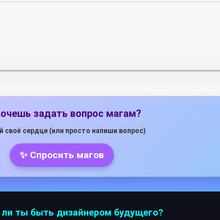
Хочешь задать вопрос магам?
й своё сердце (или просто напиши вопрос)
✨ Спросить магов
в ли ты быть дизайнером будущего?