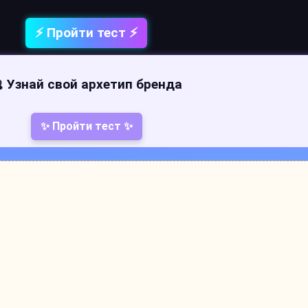
⚡ Пройти тест ⚡
 Узнай свой архетип бренда
✨ Пройти тест ✨