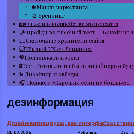
🍁Магия маркетинга
🎨 Брендинг
🏡О нас и о волшебстве этого сайта
🧞 Пройди волшебный тест — Какой ты а
🧙‍♂️Сказочные хранители сайта
😺Тёплый UX от Лапкинса
💖Поддержать проект
🧪Тест: Готов ли ты быть дизайнером буд
💫Дизайнер и звёзды
🎧 Подкаст «Скролль, если не боишься»
дезинформация
Дизайн-антивирусы, как интерфейсы стано
20.07.2025
Рубрика:
Стать