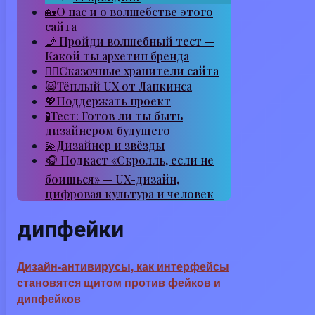
🏡О нас и о волшебстве этого
сайта
🧞 Пройди волшебный тест —
Какой ты архетип бренда
🧙‍♂️Сказочные хранители сайта
😺Тёплый UX от Лапкинса
💖Поддержать проект
🧪Тест: Готов ли ты быть
дизайнером будущего
💫Дизайнер и звёзды
🎧 Подкаст «Скролль, если не
боишься» — UX-дизайн,
цифровая культура и человек
дипфейки
Дизайн-антивирусы, как интерфейсы
становятся щитом против фейков и
дипфейков