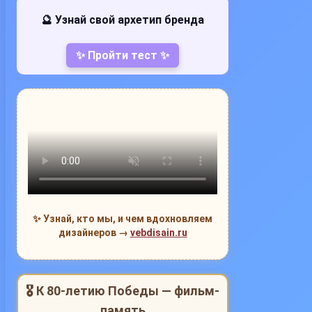
🔮 Узнай свой архетип бренда
✨ Пройти тест ✨
✨ Узнай, кто мы, и чем вдохновляем
дизайнеров →
vebdisain.ru
🎖 К 80-летию Победы — фильм-
память