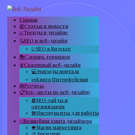
Перейти
к
контенту
Главная
📰Статьи и новости
📈Тренды в дизайне
🔍SEO и веб-дизайн
💹SEO в Яндексе
📚Словарь терминов
🧚Сказочный веб-дизайн
💻Эпизоды портала
📜Книга Интерфейсная
🧰Ресурсы
📋Чек-листы по веб-дизайну
📘SEO-гайды и
оптимизация
🛠Инструменты для работы
✨Волшебная книга дизайнера
🍁Магия маркетинга
🎨 Брендинг