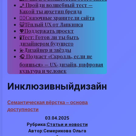
🧞 Пройди волшебный тест —
Какой ты архетип бренда
🧙‍♂️Сказочные хранители сайта
😺Тёплый UX от Лапкинса
💖Поддержать проект
🧪Тест: Готов ли ты быть
дизайнером будущего
💫Дизайнер и звёзды
🎧 Подкаст «Скролль, если не
боишься» — UX-дизайн, цифровая
культура и человек
Инклюзивныйдизайн
Семантическая вёрстка – основа
доступности
03.04.2025
Рубрика:
Статьи и новости
Автор:
Семерикова Ольга