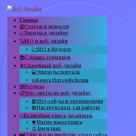
Перейти
к
контенту
Главная
📰Статьи и новости
📈Тренды в дизайне
🔍SEO и веб-дизайн
💹SEO в Яндексе
📚Словарь терминов
🧚Сказочный веб-дизайн
💻Эпизоды портала
📜Книга Интерфейсная
🧰Ресурсы
📋Чек-листы по веб-дизайну
📘SEO-гайды и оптимизация
🛠Инструменты для работы
✨Волшебная книга дизайнера
🍁Магия маркетинга
🎨 Брендинг
🏡О нас и о волшебстве этого сайта