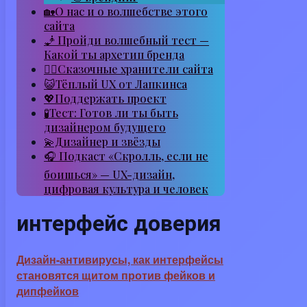
🏡О нас и о волшебстве этого
сайта
🧞 Пройди волшебный тест —
Какой ты архетип бренда
🧙‍♂️Сказочные хранители сайта
😺Тёплый UX от Лапкинса
💖Поддержать проект
🧪Тест: Готов ли ты быть
дизайнером будущего
💫Дизайнер и звёзды
🎧 Подкаст «Скролль, если не
боишься» — UX-дизайн,
цифровая культура и человек
интерфейс доверия
Дизайн-антивирусы, как интерфейсы
становятся щитом против фейков и
дипфейков