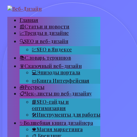
Перейти
к
контенту
Главная
📰Статьи и новости
📈Тренды в дизайне
🔍SEO и веб-дизайн
💹SEO в Яндексе
📚Словарь терминов
🧚Сказочный веб-дизайн
💻Эпизоды портала
📜Книга Интерфейсная
🧰Ресурсы
📋Чек-листы по веб-дизайну
📘SEO-гайды и
оптимизация
🛠Инструменты для работы
✨Волшебная книга дизайнера
🍁Магия маркетинга
🎨 Брендинг