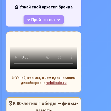
🔮 Узнай свой архетип бренда
✨ Пройти тест ✨
✨ Узнай, кто мы, и чем вдохновляем
дизайнеров →
vebdisain.ru
🎖 К 80-летию Победы — фильм-
память