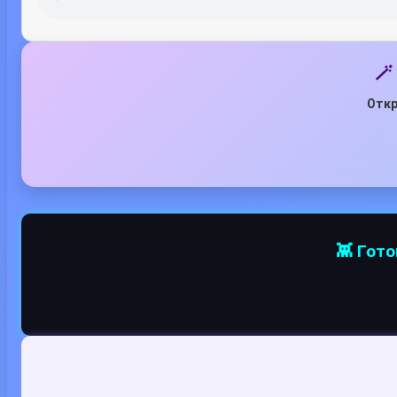
🪄
Откр
👾 Гот