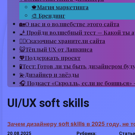
🍁Магия маркетинга
🎨 Брендинг
🏡О нас и о волшебстве этого сайта
🧞 Пройди волшебный тест — Какой ты а
🧙‍♂️Сказочные хранители сайта
😺Тёплый UX от Лапкинса
💖Поддержать проект
🧪Тест: Готов ли ты быть дизайнером буд
💫Дизайнер и звёзды
🎧 Подкаст «Скролль, если не боишься»
UI/UX soft skills
Зачем дизайнеру soft skills в 2025 году, не
20.08.2025
Рубрика:
Статьи