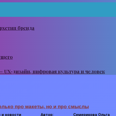
рхетип бренда
ущего
 — UX-дизайн, цифровая культура и человек
 только про макеты, но и про смыслы
 и новости
Автор:
Семерикова Ольга