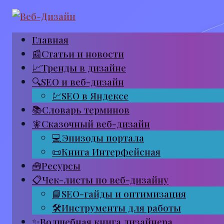
Перейти
к
Главная
контенту
📰Статьи и новости
📈Тренды в дизайне
🔍SEO и веб-дизайн
💹SEO в Яндексе
📚Словарь терминов
🧚Сказочный веб-дизайн
💻Эпизоды портала
📜Книга Интерфейсная
🧰Ресурсы
📋Чек-листы по веб-дизайну
📘SEO-гайды и оптимизация
🛠Инструменты для работы
✨Волшебная книга дизайнера