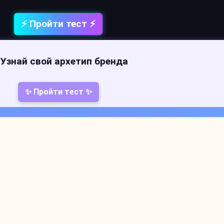
⚡ Пройти тест ⚡
 Узнай свой архетип бренда
✨ Пройти тест ✨