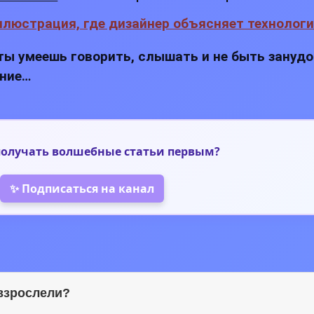
да ты умеешь говорить, слышать и не быть зануд
ание…
олучать волшебные статьи первым?
✨ Подписаться на канал
овзрослели?