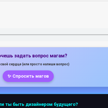
очешь задать вопрос магам?
своё сердце (или просто напиши вопрос)
✨ Спросить магов
 ли ты быть дизайнером будущего?