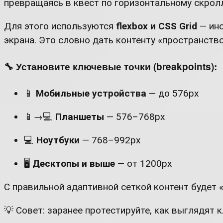
превращаясь в квест по горизонтальному скролл
Для этого используются
flexbox и CSS Grid
— инс
экрана. Это словно дать контенту «пространство
🔧 Установите ключевые точки (breakpoints):
📱
Мобильные устройства
— до 576px
📱→💻
Планшеты
— 576–768px
💻
Ноутбуки
— 768–992px
🖥
Десктопы и выше
— от 1200px
С правильной адаптивной сеткой контент будет «
💡 Совет: заранее протестируйте, как выглядят