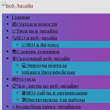
Перейти
к
Главная
контенту
📰Статьи и новости
📈Тренды в дизайне
🔍SEO и веб-дизайн
💹SEO в Яндексе
📚Словарь терминов
🧚Сказочный веб-дизайн
💻Эпизоды портала
📜Книга Интерфейсная
🧰Ресурсы
📋Чек-листы по веб-дизайну
📘SEO-гайды и оптимизация
🛠Инструменты для работы
✨Волшебная книга дизайнера