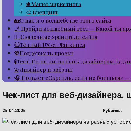
🍁Магия маркетинга
🎨 Брендинг
🏡О нас и о волшебстве этого сайта
🧞 Пройди волшебный тест — Какой ты ар
🧙‍♂️Сказочные хранители сайта
😺Тёплый UX от Лапкинса
💖Поддержать проект
🧪Тест: Готов ли ты быть дизайнером буду
💫Дизайнер и звёзды
🎧 Подкаст «Скролль, если не боишься» —
Чек-лист для веб-дизайнера, 
25.01.2025
Рубрика: