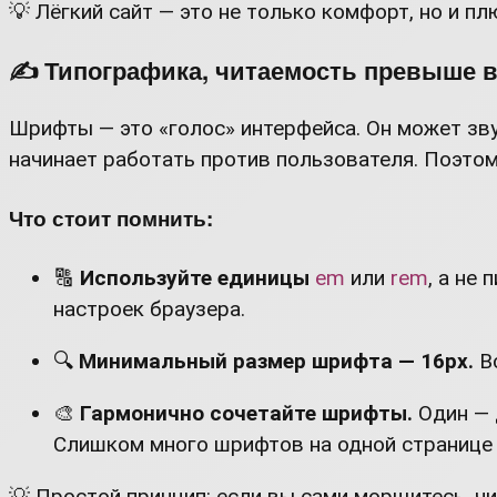
💡 Лёгкий сайт — это не только комфорт, но и п
✍️ Типографика, читаемость превыше в
Шрифты — это «голос» интерфейса. Он может зву
начинает работать против пользователя. Поэтом
Что стоит помнить:
🔠
Используйте единицы
em
или
rem
, а не
настроек браузера.
🔍
Минимальный размер шрифта — 16px.
Вс
🎨
Гармонично сочетайте шрифты.
Один — 
Слишком много шрифтов на одной странице 
💡 Простой принцип: если вы сами морщитесь, чи