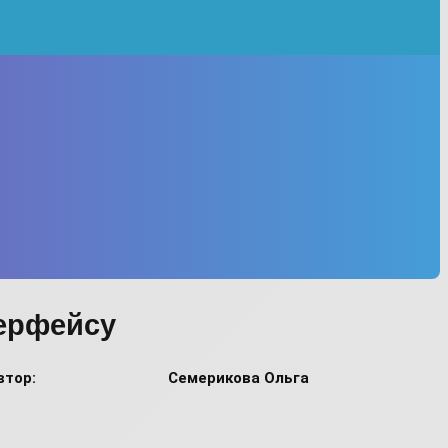
терфейсу
втор:
Семерикова Ольга