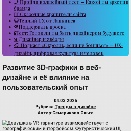
🧞 Пройди волшебный тест — Какой ты архетип
бренда
🧙‍♂️Сказочные хранители сайта
😺Тёплый UX от Лапкинса
💖Поддержать проект
🧪Тест: Готов ли ты быть дизайнером будущего
💫Дизайнер и звёзды
🎧 Подкаст «Скролль, если не боишься» — UX-
дизайн, цифровая культура и человек
Развитие 3D-графики в веб-
дизайне и её влияние на
пользовательский опыт
04.03.2025
Рубрика:
Тренды в дизайне
Автор:
Семерикова Ольга