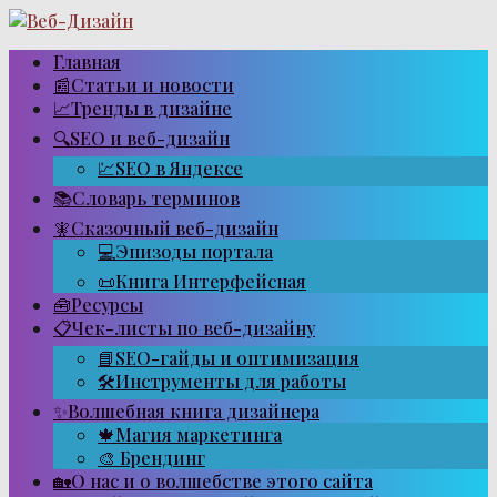
Перейти
к
контенту
Главная
📰Статьи и новости
📈Тренды в дизайне
🔍SEO и веб-дизайн
💹SEO в Яндексе
📚Словарь терминов
🧚Сказочный веб-дизайн
💻Эпизоды портала
📜Книга Интерфейсная
🧰Ресурсы
📋Чек-листы по веб-дизайну
📘SEO-гайды и оптимизация
🛠Инструменты для работы
✨Волшебная книга дизайнера
🍁Магия маркетинга
🎨 Брендинг
🏡О нас и о волшебстве этого сайта