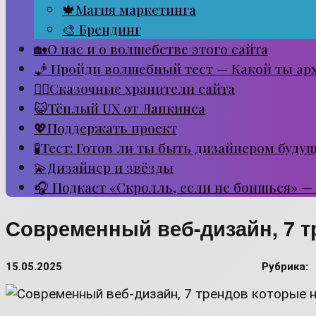
🍁Магия маркетинга
🎨 Брендинг
🏡О нас и о волшебстве этого сайта
🧞 Пройди волшебный тест — Какой ты ар
🧙‍♂️Сказочные хранители сайта
😺Тёплый UX от Лапкинса
💖Поддержать проект
🧪Тест: Готов ли ты быть дизайнером буду
💫Дизайнер и звёзды
🎧 Подкаст «Скролль, если не боишься» —
Современный веб-дизайн, 7 т
15.05.2025
Рубрика: