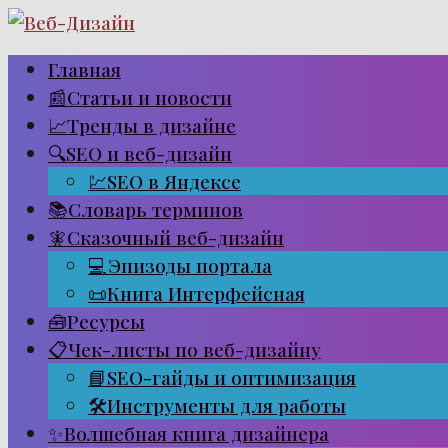
Перейти
к
Главная
контенту
📰Статьи и новости
📈Тренды в дизайне
🔍SEO и веб-дизайн
💹SEO в Яндексе
📚Словарь терминов
🧚Сказочный веб-дизайн
💻Эпизоды портала
📜Книга Интерфейсная
🧰Ресурсы
📋Чек-листы по веб-дизайну
📘SEO-гайды и оптимизация
🛠Инструменты для работы
✨Волшебная книга дизайнера