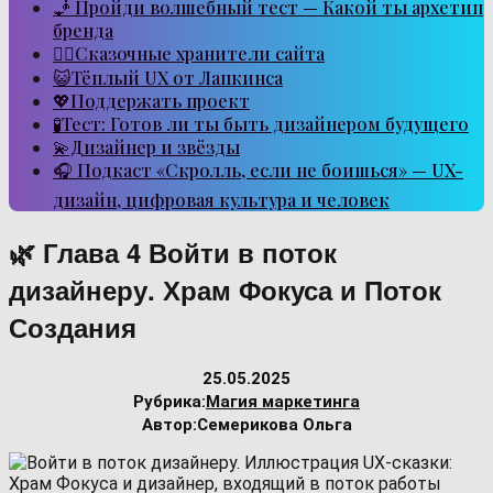
🧞 Пройди волшебный тест — Какой ты архетип
бренда
🧙‍♂️Сказочные хранители сайта
😺Тёплый UX от Лапкинса
💖Поддержать проект
🧪Тест: Готов ли ты быть дизайнером будущего
💫Дизайнер и звёзды
🎧 Подкаст «Скролль, если не боишься» — UX-
дизайн, цифровая культура и человек
🌿 Глава 4 Войти в поток
дизайнеру. Храм Фокуса и Поток
Создания
25.05.2025
Рубрика:
Магия маркетинга
Автор:
Семерикова Ольга