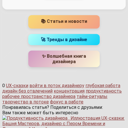
📚 Статьи и новости
🚀 Тренды в дизайне
✨ Волшебная книга
дизайнера
0
UX-сказки
войти в поток дизайнеру
глубокая работа
дизайн без отвлечений
концентрация
продуктивность
рабочее пространство дизайнера
тайм-ритуалы
творчество в потоке
фокус в работе
Понравилась статья? Поделиться с друзьями:
Вам также может быть интересно