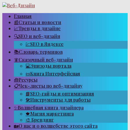
Перейти
к
контенту
Главная
📰Статьи и новости
📈Тренды в дизайне
🔍SEO и веб-дизайн
💹SEO в Яндексе
📚Словарь терминов
🧚Сказочный веб-дизайн
💻Эпизоды портала
📜Книга Интерфейсная
🧰Ресурсы
📋Чек-листы по веб-дизайну
📘SEO-гайды и оптимизация
🛠Инструменты для работы
✨Волшебная книга дизайнера
🍁Магия маркетинга
🎨 Брендинг
🏡О нас и о волшебстве этого сайта