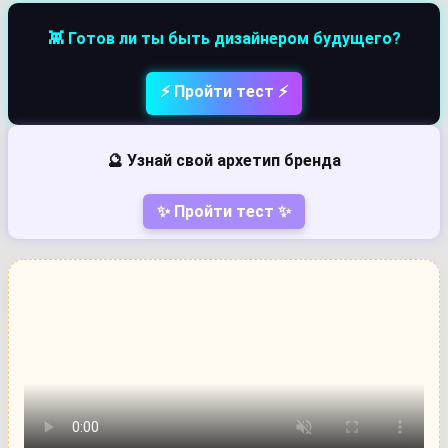
👾 Готов ли ты быть дизайнером будущего?
⚡ Пройти тест ⚡
🔮 Узнай свой архетип бренда
✨ Пройти тест ✨