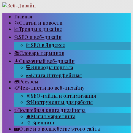
Перейти
к
контенту
Главная
📰Статьи и новости
📈Тренды в дизайне
🔍SEO и веб-дизайн
💹SEO в Яндексе
📚Словарь терминов
🧚Сказочный веб-дизайн
💻Эпизоды портала
📜Книга Интерфейсная
🧰Ресурсы
📋Чек-листы по веб-дизайну
📘SEO-гайды и оптимизация
🛠Инструменты для работы
✨Волшебная книга дизайнера
🍁Магия маркетинга
🎨 Брендинг
🏡О нас и о волшебстве этого сайта