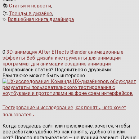
📚
Статьи и новости
,
🚀
Тренды в дизайне
,
✨
Волшебная книга дизайнера
0
3D-анимация
After Effects
Blender
анимационные
эффекты
Веб-дизайн
инструменты для анимации
программы для анимации
создание анимации
Понравилась статья? Поделиться с друзьями:
Вам также может быть интересно
Тестирование и исследование, как понять, чего хочет
пользователь
Когда создаёшь сайт или приложение, хочется, чтобы
всё работало удобно. Но как понять, удобно это или
нет? Просто догадываться — не лучший вариант. Лучше