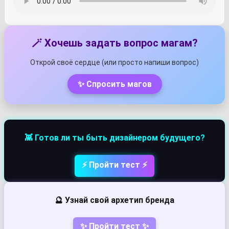
🪄 Хочешь задать вопрос магам?
Открой своё сердце (или просто напиши вопрос)
✨ Спросить магов
👾 Готов ли ты быть дизайнером будущего?
⚡ Пройти тест ⚡
🔮 Узнай свой архетип бренда
✨ Пройти тест ✨