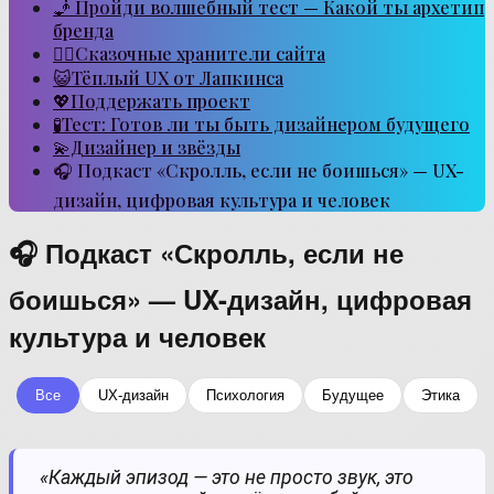
🧞 Пройди волшебный тест — Какой ты архетип
бренда
🧙‍♂️Сказочные хранители сайта
😺Тёплый UX от Лапкинса
💖Поддержать проект
🧪Тест: Готов ли ты быть дизайнером будущего
💫Дизайнер и звёзды
🎧 Подкаст «Скролль, если не боишься» — UX-
дизайн, цифровая культура и человек
🎧 Подкаст «Скролль, если не
боишься» — UX-дизайн, цифровая
культура и человек
Все
UX-дизайн
Психология
Будущее
Этика
«Каждый эпизод — это не просто звук, это