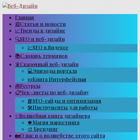
Перейти
к
контенту
Главная
📰Статьи и новости
📈Тренды в дизайне
🔍SEO и веб-дизайн
💹SEO в Яндексе
📚Словарь терминов
🧚Сказочный веб-дизайн
💻Эпизоды портала
📜Книга Интерфейсная
🧰Ресурсы
📋Чек-листы по веб-дизайну
📘SEO-гайды и оптимизация
🛠Инструменты для работы
✨Волшебная книга дизайнера
🍁Магия маркетинга
🎨 Брендинг
🏡О нас и о волшебстве этого сайта