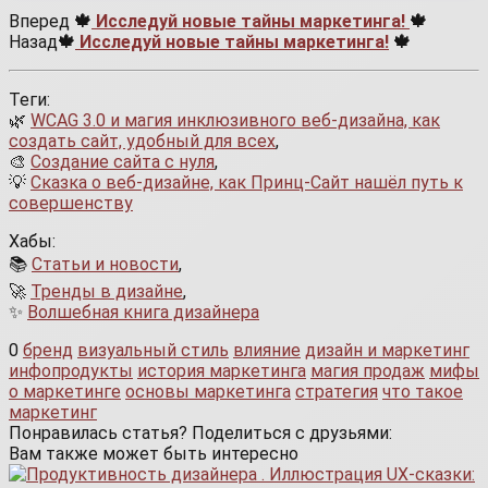
Вперед
🍁
Исследуй новые тайны маркетинга!
🍁
Назад
🍁
Исследуй новые тайны маркетинга!
🍁
Теги:
🌿
WCAG 3.0 и магия инклюзивного веб-дизайна, как
создать сайт, удобный для всех
,
🎨
Создание сайта с нуля
,
💡
Сказка о веб-дизайне, как Принц-Сайт нашёл путь к
совершенству
Хабы:
📚
Статьи и новости
,
🚀
Тренды в дизайне
,
✨
Волшебная книга дизайнера
0
бренд
визуальный стиль
влияние
дизайн и маркетинг
инфопродукты
история маркетинга
магия продаж
мифы
о маркетинге
основы маркетинга
стратегия
что такое
маркетинг
Понравилась статья? Поделиться с друзьями:
Вам также может быть интересно