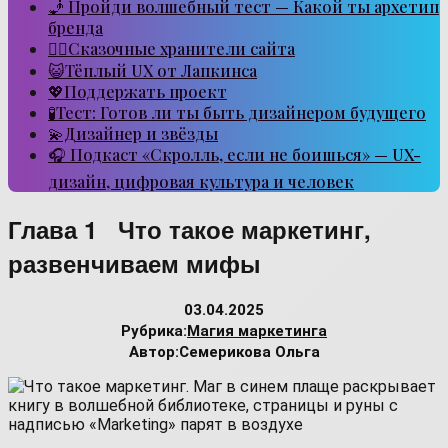
🧞 Пройди волшебный тест — Какой ты архетип
бренда
🧙‍♂️Сказочные хранители сайта
😺Тёплый UX от Лапкинса
💖Поддержать проект
🧪Тест: Готов ли ты быть дизайнером будущего
💫Дизайнер и звёзды
🎧 Подкаст «Скролль, если не боишься» — UX-
дизайн, цифровая культура и человек
Глава 1 Что такое маркетинг,
развенчиваем мифы
03.04.2025
Рубрика:
Магия маркетинга
Автор:
Семерикова Ольга