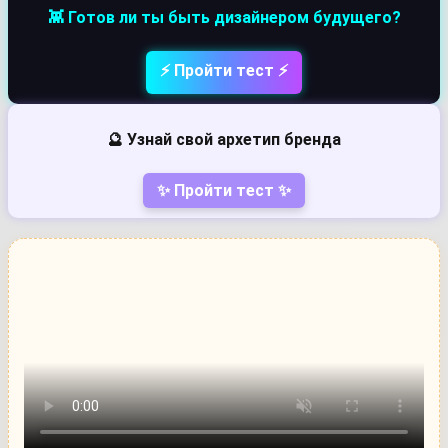
👾 Готов ли ты быть дизайнером будущего?
⚡ Пройти тест ⚡
🔮 Узнай свой архетип бренда
✨ Пройти тест ✨