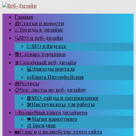
Перейти
к
контенту
Главная
📰Статьи и новости
📈Тренды в дизайне
🔍SEO и веб-дизайн
💹SEO в Яндексе
📚Словарь терминов
🧚Сказочный веб-дизайн
💻Эпизоды портала
📜Книга Интерфейсная
🧰Ресурсы
📋Чек-листы по веб-дизайну
📘SEO-гайды и оптимизация
🛠Инструменты для работы
✨Волшебная книга дизайнера
🍁Магия маркетинга
🎨 Брендинг
🏡О нас и о волшебстве этого сайта