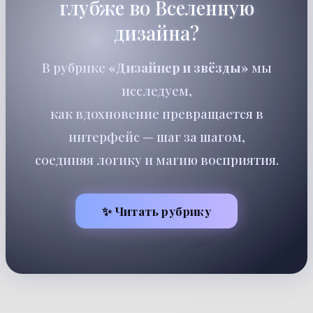
глубже во Вселенную
дизайна?
В рубрике
«Дизайнер и звёзды»
мы
исследуем,
как вдохновение превращается в
интерфейс — шаг за шагом,
соединяя логику и магию восприятия.
✨ Читать рубрику