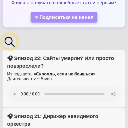
Хочешь получать волшебные статьи первым?
✨ Подписаться на канал
🎧 Эпизод 22: Сайты умерли? Или просто
повзрослели?
Из подкаста:
«Скролль, если не боишься»
Длительность: ~ 5 мин.
🎧 Эпизод 21: Дирижёр невидимого
оркестра