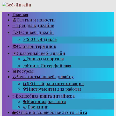
Перейти
к
контенту
Главная
📰Статьи и новости
📈Тренды в дизайне
🔍SEO и веб-дизайн
💹SEO в Яндексе
📚Словарь терминов
🧚Сказочный веб-дизайн
💻Эпизоды портала
📜Книга Интерфейсная
🧰Ресурсы
📋Чек-листы по веб-дизайну
📘SEO-гайды и оптимизация
🛠Инструменты для работы
✨Волшебная книга дизайнера
🍁Магия маркетинга
🎨 Брендинг
🏡О нас и о волшебстве этого сайта