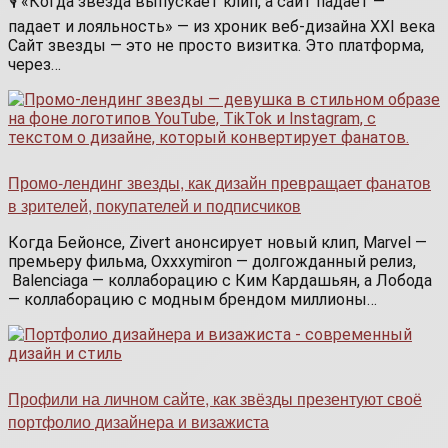
🎙️ «Когда звезда выпускает клип, а сайт падает —
падает и лояльность» — из хроник веб-дизайна XXI века
Сайт звезды — это не просто визитка. Это платформа,
через…
Промо-лендинг звезды, как дизайн превращает фанатов
в зрителей, покупателей и подписчиков
Когда Бейонсе, Zivert анонсирует новый клип, Marvel —
премьеру фильма, Oxxxymiron — долгожданный релиз,
Balenciaga — коллаборацию с Ким Кардашьян, а Лобода
— коллаборацию с модным брендом миллионы…
Профили на личном сайте, как звёзды презентуют своё
портфолио дизайнера и визажиста