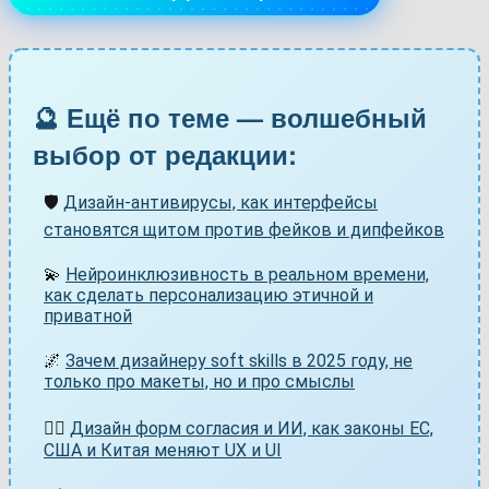
🔮 Ещё по теме — волшебный
выбор от редакции:
🛡️
Дизайн-антивирусы, как интерфейсы
становятся щитом против фейков и дипфейков
💫
Нейроинклюзивность в реальном времени,
как сделать персонализацию этичной и
приватной
🌌
Зачем дизайнеру soft skills в 2025 году, не
только про макеты, но и про смыслы
👨‍⚖️
Дизайн форм согласия и ИИ, как законы ЕС,
США и Китая меняют UX и UI