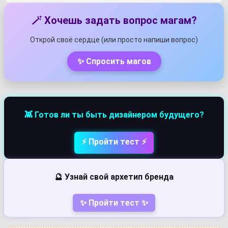
🪄 Хочешь задать вопрос магам?
Открой своё сердце (или просто напиши вопрос)
✨ Спросить магов
👾 Готов ли ты быть дизайнером будущего?
⚡ Пройти тест ⚡
🔮 Узнай свой архетип бренда
✨ Пройти тест ✨