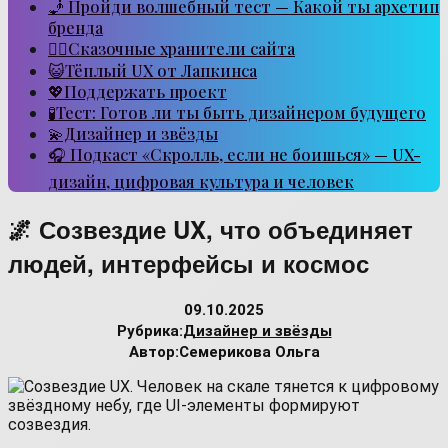
🧞 Пройди волшебный тест — Какой ты архетип
бренда
🧙‍♂️Сказочные хранители сайта
😺Тёплый UX от Лапкинса
💖Поддержать проект
🧪Тест: Готов ли ты быть дизайнером будущего
💫Дизайнер и звёзды
🎧 Подкаст «Скролль, если не боишься» — UX-
дизайн, цифровая культура и человек
🌌 Созвездие UX, что объединяет
людей, интерфейсы и космос
09.10.2025
Рубрика:
Дизайнер и звёзды
Автор:
Семерикова Ольга