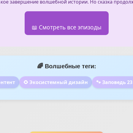
кое завершение волшебной истории. Но сказка продол
📖 Смотреть все эпизоды
🌈 Волшебные теги:
онтент
🌻 Экосистемный дизайн
🐾 Заповедь 2