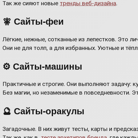
Так же сияют новые
тренды веб-дизайна
.
🧚 Сайты-феи
Лёгкие, нежные, сотканные из лепестков. Это ли
Они не для толп, а для избранных. Уютные и тёп
⚙️ Сайты-машины
Практичные и строгие. Они выполняют задачу: ку
Без магии, но незаменимые в повседневности. Э
🔮 Сайты-оракулы
Загадочные. В них живут тесты, карты и предска
Так же, как в
тесте архетипов бренда
, где кажд