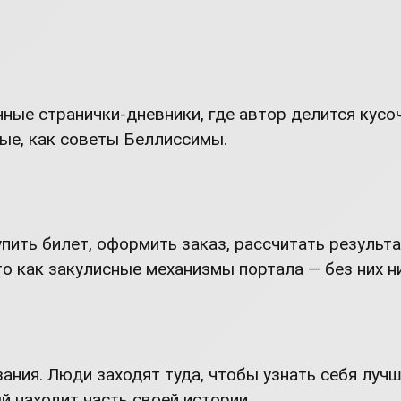
чные странички-дневники, где автор делится кусо
лые, как советы Беллиссимы.
пить билет, оформить заказ, рассчитать результа
то как закулисные механизмы портала — без них н
зания. Люди заходят туда, чтобы узнать себя луч
ый находит часть своей истории.