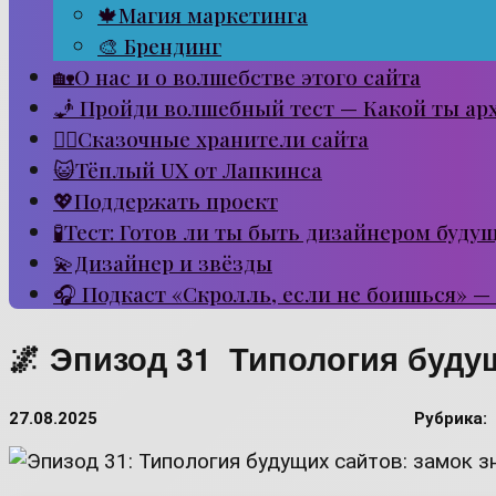
🍁Магия маркетинга
🎨 Брендинг
🏡О нас и о волшебстве этого сайта
🧞 Пройди волшебный тест — Какой ты ар
🧙‍♂️Сказочные хранители сайта
😺Тёплый UX от Лапкинса
💖Поддержать проект
🧪Тест: Готов ли ты быть дизайнером буду
💫Дизайнер и звёзды
🎧 Подкаст «Скролль, если не боишься» —
🌌 Эпизод 31 Типология буду
27.08.2025
Рубрика: