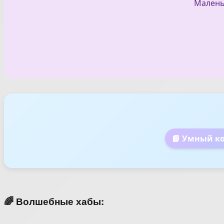
Малень
📘 Умный к
🌈 Волшебные хабы: