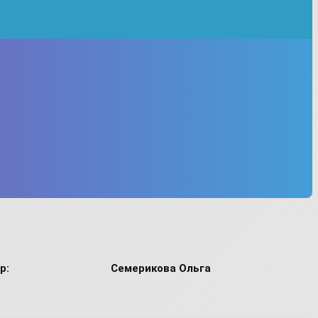
р:
Семерикова Ольга