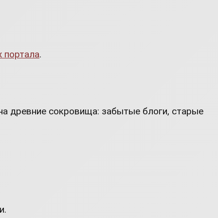
х портала
.
на древние сокровища: забытые блоги, старые
и.