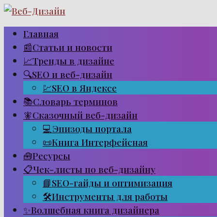
Перейти
к
Главная
контенту
📰Статьи и новости
📈Тренды в дизайне
🔍SEO и веб-дизайн
💹SEO в Яндексе
📚Словарь терминов
🧚Сказочный веб-дизайн
💻Эпизоды портала
📜Книга Интерфейсная
🧰Ресурсы
📋Чек-листы по веб-дизайну
📘SEO-гайды и оптимизация
🛠Инструменты для работы
✨Волшебная книга дизайнера