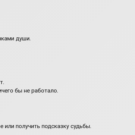
чками души.
т.
ичего бы не работало.
ше или получить подсказку судьбы.