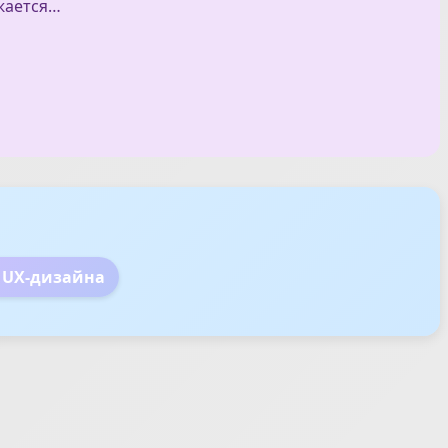
жается…
3 UX-дизайна