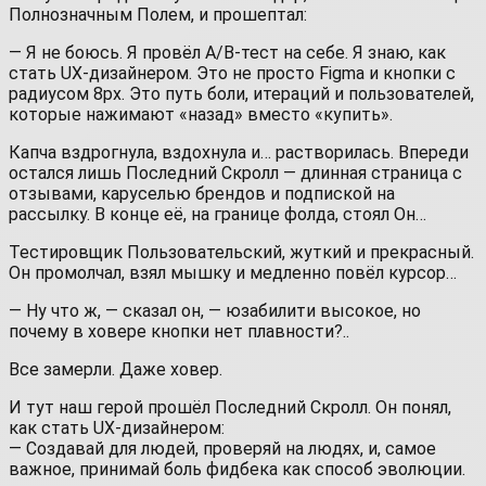
Полнозначным Полем, и прошептал:
— Я не боюсь. Я провёл A/B‑тест на себе. Я знаю, как
стать UX-дизайнером. Это не просто Figma и кнопки с
радиусом 8px. Это путь боли, итераций и пользователей,
которые нажимают «назад» вместо «купить».
Капча вздрогнула, вздохнула и… растворилась. Впереди
остался лишь Последний Скролл — длинная страница с
отзывами, каруселью брендов и подпиской на
рассылку. В конце её, на границе фолда, стоял Он…
Тестировщик Пользовательский, жуткий и прекрасный.
Он промолчал, взял мышку и медленно повёл курсор…
— Ну что ж, — сказал он, — юзабилити высокое, но
почему в ховере кнопки нет плавности?..
Все замерли. Даже ховер.
И тут наш герой прошёл Последний Скролл. Он понял,
как стать UX-дизайнером:
— Создавай для людей, проверяй на людях, и, самое
важное, принимай боль фидбека как способ эволюции.