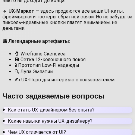
никто не доходит до конца.
🔸
UX-Маркет
— здесь продаются все ваши UI-киты,
фреймворки и тостеры обратной связи. Но не забудь: за
пиксель-идеальные кнопки платят вниманием, не
деньгами.
🎒 Легендарные артефакты:
🧷 Wireframe Скепсиса
💾 Сетка 12-колоночного покоя
🧪 Прототип Low-Fi надежды
🔍 Лупа Эмпатии
✍️ UX‑Перо для интервью с пользователем
Часто задаваемые вопросы
Как стать UX-дизайнером без опыта?
Какие навыки нужны UX-дизайнеру?
Чем UX отличается от UI?