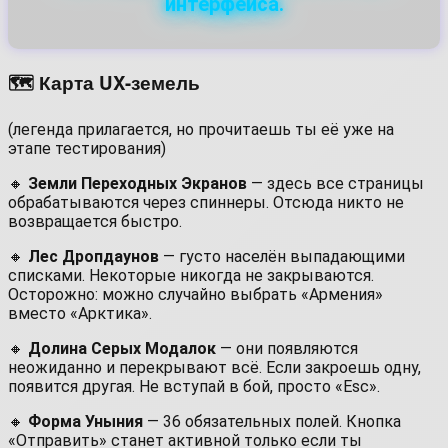
интерфейса.
🗺️ Карта UX-земель
(легенда прилагается, но прочитаешь ты её уже на
этапе тестирования)
🔸
Земли Переходных Экранов
— здесь все страницы
обрабатываются через спиннеры. Отсюда никто не
возвращается быстро.
🔸
Лес Дропдаунов
— густо населён выпадающими
списками. Некоторые никогда не закрываются.
Осторожно: можно случайно выбрать «Армения»
вместо «Арктика».
🔸
Долина Серых Модалок
— они появляются
неожиданно и перекрывают всё. Если закроешь одну,
появится другая. Не вступай в бой, просто «Esc».
🔸
Форма Уныния
— 36 обязательных полей. Кнопка
«Отправить» станет активной только если ты