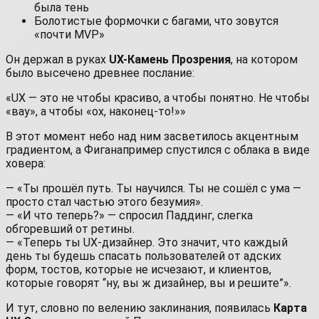
была тень
Болотистые формочки с багами, что зовутся
«почти MVP»
Он держал в руках
UX-Камень Прозрения
, на котором
было высечено древнее послание:
«UX — это не чтобы красиво, а чтобы понятно. Не чтобы
«вау», а чтобы «ох, наконец-то!»»
В этот момент небо над ним засветилось акцентным
градиентом, а Фиганапример спустился с облака в виде
ховера:
— «Ты прошёл путь. Ты научился. Ты не сошёл с ума —
просто стал частью этого безумия».
— «И что теперь?» — спросил Паддинг, слегка
обгоревший от ретины.
— «Теперь ты UX-дизайнер. Это значит, что каждый
день ты будешь спасать пользователей от адских
форм, тостов, которые не исчезают, и клиентов,
которые говорят “ну, вы ж дизайнер, вы и решите”».
И тут, словно по велению заклинания, появилась
Карта