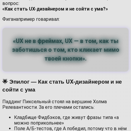
вопрос:
«Как стать UX-дизайнером и не сойти с ума?»
Фиганапример говаривал:
«UX не в фреймах, UX — в том, как ты
заботишься о том, кто кликает мимо
твоей кнопки».
🌟 Эпилог — Как стать UX-дизайнером и не
сойти с ума
Паддинг Пиксельный стоял на вершине Холма
Релевантности. За его плечами остались:
Кладбище Фидбэков, где живут фразы типа «а
можно поприкольнее»
Поле А/Б-тестов, где A победил, потому что в нём