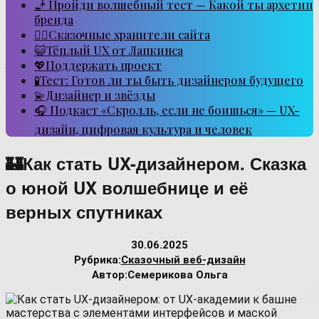
🧞 Пройди волшебный тест — Какой ты архетип
бренда
🧙‍♂️Сказочные хранители сайта
😺Тёплый UX от Лапкинса
💖Поддержать проект
🧪Тест: Готов ли ты быть дизайнером будущего
💫Дизайнер и звёзды
🎧 Подкаст «Скролль, если не боишься» — UX-
дизайн, цифровая культура и человек
🏰Как стать UX-дизайнером. Сказка
о юной UX волшебнице и её
верных спутниках
30.06.2025
Рубрика:
Сказочный веб-дизайн
Автор:
Семерикова Ольга