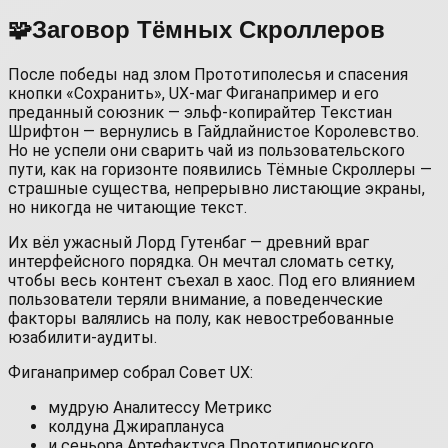
🧩Заговор Тёмных Скроллеров
После победы над злом Прототиполесья и спасения
кнопки «Сохранить», UX‑маг Фиганапример и его
преданный союзник — эльф‑копирайтер Текстиан
Шрифтон — вернулись в Гайдлайнистое Королевство.
Но не успели они сварить чай из пользовательского
пути, как на горизонте появились Тёмные Скроллеры —
страшные существа, непрерывно листающие экраны,
но никогда не читающие текст.
Их вёл ужасный Лорд Гутенбаг — древний враг
интерфейсного порядка. Он мечтал сломать сетку,
чтобы весь контент съехал в хаос. Под его влиянием
пользователи теряли внимание, а поведенческие
факторы валялись на полу, как невостребованные
юзабилити-аудиты.
Фиганапример собрал Совет UX:
мудрую Аналитессу Метрикс
колдуна Джираплануса
и сеньора Артефактуса Прототипионского