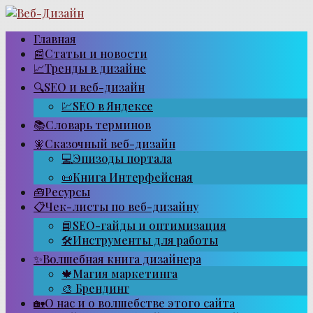
Перейти
к
контенту
Главная
📰Статьи и новости
📈Тренды в дизайне
🔍SEO и веб-дизайн
💹SEO в Яндексе
📚Словарь терминов
🧚Сказочный веб-дизайн
💻Эпизоды портала
📜Книга Интерфейсная
🧰Ресурсы
📋Чек-листы по веб-дизайну
📘SEO-гайды и оптимизация
🛠Инструменты для работы
✨Волшебная книга дизайнера
🍁Магия маркетинга
🎨 Брендинг
🏡О нас и о волшебстве этого сайта