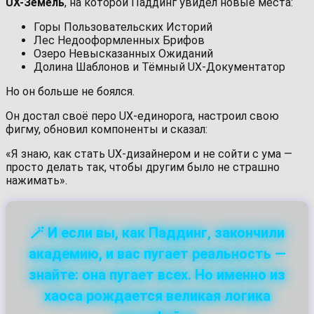
UX-Земель
, на которой Паддинг увидел новые места:
Горы Пользовательских Историй
Лес Недооформленных Брифов
Озеро Невысказанных Ожиданий
Долина Шаблонов и Тёмный UX-Документатор
Но он больше не боялся.
Он достал своё перо UX-единорога, настроил свою
фигму, обновил компоненты и сказал:
«Я знаю, как стать UX-дизайнером и не сойти с ума —
просто делать так, чтобы другим было не страшно
нажимать».
🪄 И если вы, как Паддинг, закончили
академию, и вас пугает реальность —
знайте: она пугает всех. Но именно из
хаоса рождается великая логика