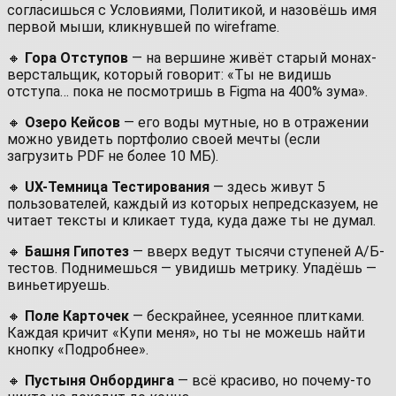
согласишься с Условиями, Политикой, и назовёшь имя
первой мыши, кликнувшей по wireframe.
🔸
Гора Отступов
— на вершине живёт старый монах-
верстальщик, который говорит: «Ты не видишь
отступа… пока не посмотришь в Figma на 400% зума».
🔸
Озеро Кейсов
— его воды мутные, но в отражении
можно увидеть портфолио своей мечты (если
загрузить PDF не более 10 МБ).
🔸
UX-Темница Тестирования
— здесь живут 5
пользователей, каждый из которых непредсказуем, не
читает тексты и кликает туда, куда даже ты не думал.
🔸
Башня Гипотез
— вверх ведут тысячи ступеней А/Б-
тестов. Поднимешься — увидишь метрику. Упадёшь —
виньетируешь.
🔸
Поле Карточек
— бескрайнее, усеянное плитками.
Каждая кричит «Купи меня», но ты не можешь найти
кнопку «Подробнее».
🔸
Пустыня Онбординга
— всё красиво, но почему-то