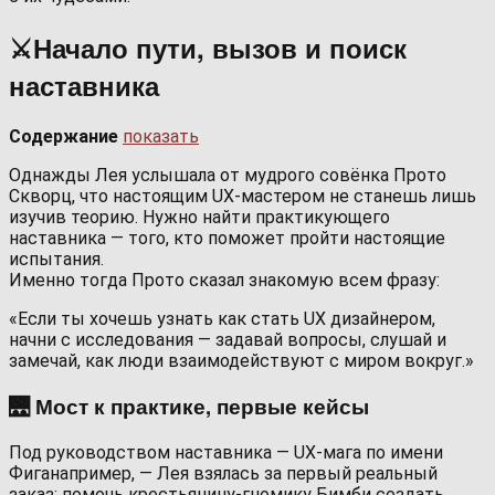
⚔️Начало пути, вызов и поиск
наставника
Содержание
показать
Однажды Лея услышала от мудрого совёнка Прото
Скворц, что настоящим UX‑мастером не станешь лишь
изучив теорию. Нужно найти практикующего
наставника — того, кто поможет пройти настоящие
испытания.
Именно тогда Прото сказал знакомую всем фразу:
«Если ты хочешь узнать как стать UX дизайнером,
начни с исследования — задавай вопросы, слушай и
замечай, как люди взаимодействуют с миром вокруг.»
🌉 Мост к практике, первые кейсы
Под руководством наставника — UX‑мага по имени
Фиганапример, — Лея взялась за первый реальный
заказ: помочь крестьянину-гномику Бимби создать