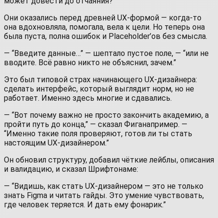
может довести до отчаяния?
Они оказались перед древней UX‑формой — когда-то
она вдохновляла, помогала, вела к цели. Но теперь она
была пуста, полна ошибок и Placeholder’ов без смысла.
— “Введите данные…” — шептало пустое поле, — “или не
вводите. Всё равно никто не объяснил, зачем.”
Это был типовой страх начинающего UX-дизайнера:
сделать интерфейс, который выглядит норм, но не
работает. Именно здесь многие и сдавались.
— “Вот почему важно не просто закончить академию, а
пройти путь до конца,” — сказал Фиганапример. —
“Именно такие поля проверяют, готов ли ты стать
настоящим UX-дизайнером.”
Он обновил структуру, добавил чёткие лейблы, описания
и валидацию, и сказал Шрифтонаме:
— “Видишь, как стать UX-дизайнером — это не только
знать Figma и читать гайды. Это умение чувствовать,
где человек теряется. И дать ему фонарик.”