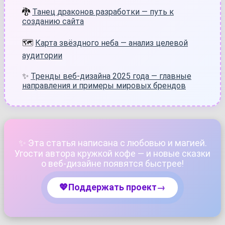
🐉
Танец драконов разработки — путь к
созданию сайта
🗺️
Карта звёздного неба — анализ целевой
аудитории
✨
Тренды веб-дизайна 2025 года — главные
направления и примеры мировых брендов
✨ Эта статья написана с любовью и магией.
Угости автора кружкой кофе — и новые сказки
о веб-дизайне появятся быстрее!
💖
Поддержать проект
→