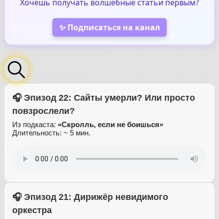
Хочешь получать волшебные статьи первым?
✨ Подписаться на канал
🎧 Эпизод 22: Сайты умерли? Или просто
повзрослели?
Из подкаста:
«Скролль, если не боишься»
Длительность: ~ 5 мин.
🎧 Эпизод 21: Дирижёр невидимого
оркестра