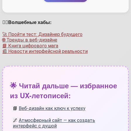
🏳️‍🌈Волшебные хабы:
🚀 Пройти тест: Дизайнер будущего
🌐 Тренды в веб-дизайне
📘 Книга цифрового мага
📰 Новости интерфейсной реальности
🌟 Читай дальше — избранное
из UX-летописей:
📘
Веб-дизайн как ключ к успеху
🌌
Атмосферный сайт — как создать
интерфейс с душой