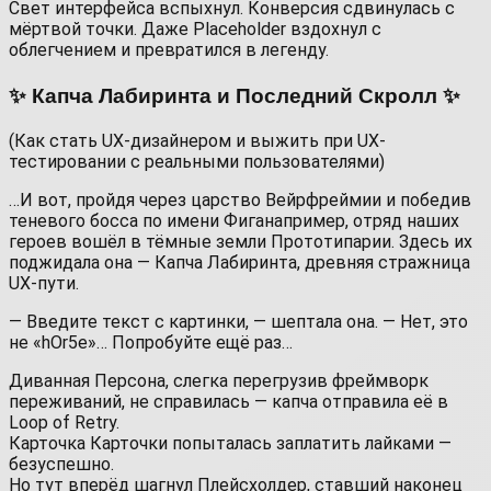
Свет интерфейса вспыхнул. Конверсия сдвинулась с
мёртвой точки. Даже Placeholder вздохнул с
облегчением и превратился в легенду.
✨ Капча Лабиринта и Последний Скролл ✨
(Как стать UX-дизайнером и выжить при UX-
тестировании с реальными пользователями)
…И вот, пройдя через царство Вейрфреймии и победив
теневого босса по имени Фиганапример, отряд наших
героев вошёл в тёмные земли Прототипарии. Здесь их
поджидала она — Капча Лабиринта, древняя стражница
UX-пути.
— Введите текст с картинки, — шептала она. — Нет, это
не «hOr5e»… Попробуйте ещё раз…
Диванная Персона, слегка перегрузив фреймворк
переживаний, не справилась — капча отправила её в
Loop of Retry.
Карточка Карточки попыталась заплатить лайками —
безуспешно.
Но тут вперёд шагнул Плейсхолдер, ставший наконец