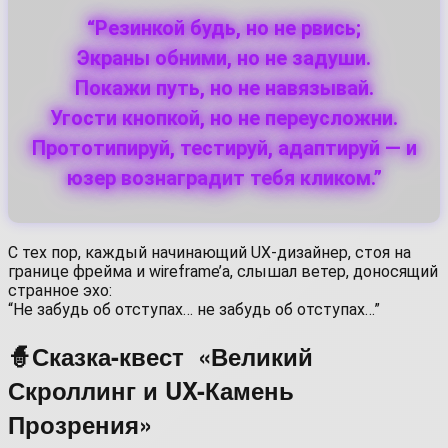
“Резинкой будь, но не рвись;
Экраны обними, но не задуши.
Покажи путь, но не навязывай.
Угости кнопкой, но не переусложни.
Прототипируй, тестируй, адаптируй — и
юзер вознаградит тебя кликом.”
С тех пор, каждый начинающий UX-дизайнер, стоя на
границе фрейма и wireframe’а, слышал ветер, доносящий
странное эхо:
“Не забудь об отступах… не забудь об отступах…”
🧙‍Сказка-квест «Великий
Скроллинг и UX-Камень
Прозрения»