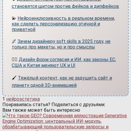
становятся щитом против фейков и дипфейков
💫
Нейроинклюзивность в реальном времени,
как сделать персонализацию этичной и
приватной
🌌
Зачем дизайнеру soft skills в 2025 году, не
только про макеты, но и про смыслы
👨‍⚖️
Дизайн форм согласия и ИИ, как законы ЕС,
США и Китая меняют UX и UI
🖌️
Тяжёлый контент, как не задушить сайт и
планету одной 3D-анимацией
1
нейроэстетика
Понравилась статья? Поделиться с друзьями:
Вам также может быть интересно