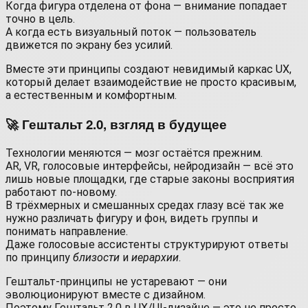
Когда фигура отделена от фона — внимание попадает
точно в цель.
А когда есть визуальный поток — пользователь
движется по экрану без усилий.
Вместе эти принципы создают невидимый каркас UX,
который делает взаимодействие не просто красивым,
а естественным и комфортным.
🚀 Гештальт 2.0, взгляд в будущее
Технологии меняются — мозг остаётся прежним.
AR, VR, голосовые интерфейсы, нейродизайн — всё это
лишь новые площадки, где старые законы восприятия
работают по-новому.
В трёхмерных и смешанных средах глазу всё так же
нужно различать фигуру и фон, видеть группы и
понимать направление.
Даже голосовые ассистенты структурируют ответы
по принципу
близости
и
иерархии
.
Гештальт-принципы не устаревают — они
эволюционируют вместе с дизайном.
Поэтому Гештальт 2.0 в UX/UI-дизайне — это не просто