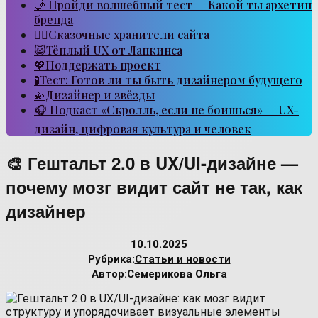
🧞 Пройди волшебный тест — Какой ты архетип
бренда
🧙‍♂️Сказочные хранители сайта
😺Тёплый UX от Лапкинса
💖Поддержать проект
🧪Тест: Готов ли ты быть дизайнером будущего
💫Дизайнер и звёзды
🎧 Подкаст «Скролль, если не боишься» — UX-
дизайн, цифровая культура и человек
🎨 Гештальт 2.0 в UX/UI-дизайне —
почему мозг видит сайт не так, как
дизайнер
10.10.2025
Рубрика:
Статьи и новости
Автор:
Семерикова Ольга