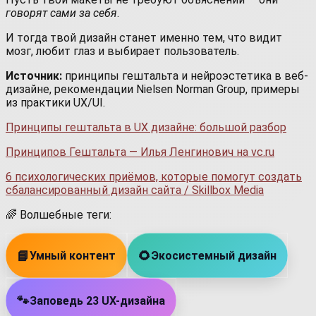
говорят сами за себя
.
И тогда твой дизайн станет именно тем, что видит
мозг, любит глаз и выбирает пользователь.
Источник:
принципы гештальта и нейроэстетика в веб-
дизайне, рекомендации Nielsen Norman Group, примеры
из практики UX/UI.
Принципы гештальта в UX дизайне: большой разбор
Принципов Гештальта — Илья Ленгинович на vc.ru
6 психологических приёмов, которые помогут создать
сбалансированный дизайн сайта / Skillbox Media
🌈 Волшебные теги:
📘
Умный контент
🌻
Экосистемный дизайн
🐾
Заповедь 23 UX-дизайна