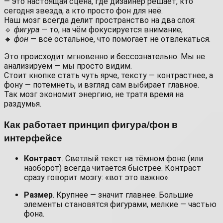
— это настоящая сцена, где дизайнер решает, кто
сегодня звезда, а кто просто фон для неё.
Наш мозг всегда делит пространство на два слоя:
🔹
фигура
— то, на чём фокусируется внимание;
🔹
фон
— всё остальное, что помогает не отвлекаться.
Это происходит мгновенно и бессознательно. Мы не
анализируем — мы просто видим.
Стоит кнопке стать чуть ярче, тексту — контрастнее, а
фону — потемнеть, и взгляд сам выбирает главное.
Так мозг экономит энергию, не тратя время на
раздумья.
Как работает принцип фигура/фон в
интерфейсе
Контраст
. Светлый текст на тёмном фоне (или
наоборот) всегда читается быстрее. Контраст
сразу говорит мозгу: «вот это важно».
Размер
. Крупнее — значит главнее. Большие
элементы становятся фигурами, мелкие — частью
фона.