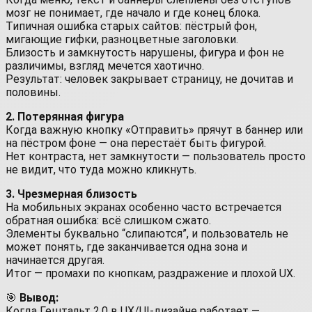
мозг не понимает, где начало и где конец блока.
Типичная ошибка старых сайтов: пёстрый фон,
мигающие гифки, разноцветные заголовки.
Близость и замкнутость нарушены, фигура и фон не
различимы, взгляд мечется хаотично.
Результат: человек закрывает страницу, не дочитав и
половины.
2. Потерянная фигура
Когда важную кнопку «Отправить» прячут в баннер или
на пёстром фоне — она перестаёт быть фигурой.
Нет контраста, нет замкнутости — пользователь просто
не видит, что туда можно кликнуть.
3. Чрезмерная близость
На мобильных экранах особенно часто встречается
обратная ошибка: всё слишком сжато.
Элементы буквально “слипаются”, и пользователь не
может понять, где заканчивается одна зона и
начинается другая.
Итог — промахи по кнопкам, раздражение и плохой UX.
🎯
Вывод:
Когда Гештальт 2.0 в UX/UI-дизайне работает —