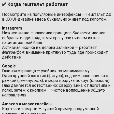
✅ Когда гештальт работает
Посмотрите на популярные интерфейсы — Гештальт 2.0
в UX/UI-дизайне здесь буквально живёт под капотом.
Instagram
Нижнее меню — классика принципа
близости
: иконки
собраны в один ряд, и мы сразу считываем их как
навигационный блок.
Активная иконка выделена заливкой — работает
фигура/фон
: внимание притянуто туда, где происходит
действие.
Google
Главная страница — учебник по минимализму.
Один крупный логотип (фигура), под ним поле поиска с
рамкой (
замкнутость
), и море воздуха вокруг (
близость
).
Глаз двигается естественно: сверху вниз, от логотипа к
полю, затем к кнопкам — чистое воплощение
общего
направления
.
Amazon и маркетплейсы.
Карточки товаров — лучший пример продуманной
визуальной структуры: