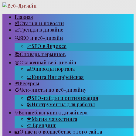
Перейти
к
контенту
Главная
📰Статьи и новости
📈Тренды в дизайне
🔍SEO и веб-дизайн
💹SEO в Яндексе
📚Словарь терминов
🧚Сказочный веб-дизайн
💻Эпизоды портала
📜Книга Интерфейсная
🧰Ресурсы
📋Чек-листы по веб-дизайну
📘SEO-гайды и оптимизация
🛠Инструменты для работы
✨Волшебная книга дизайнера
🍁Магия маркетинга
🎨 Брендинг
🏡О нас и о волшебстве этого сайта