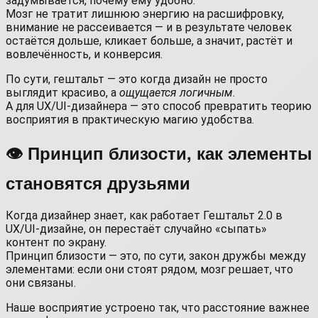
задумывается, почему ему удобно.
Мозг не тратит лишнюю энергию на расшифровку,
внимание не рассеивается — и в результате человек
остаётся дольше, кликает больше, а значит, растёт и
вовлечённость, и конверсия.
По сути, гештальт — это когда дизайн не просто
выглядит красиво, а
ощущается логичным
.
А для UX/UI-дизайнера — это способ превратить теорию
восприятия в практическую магию удобства.
👁️ Принцип близости, как элементы
становятся друзьями
Когда дизайнер знает, как работает Гештальт 2.0 в
UX/UI-дизайне, он перестаёт случайно «сыпать»
контент по экрану.
Принцип близости — это, по сути, закон дружбы между
элементами: если они стоят рядом, мозг решает, что
они связаны.
Наше восприятие устроено так, что расстояние важнее