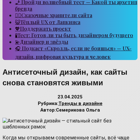
🧞 Пройди волшебный тест — Какой ты архетип
бренда
🧙‍♂️Сказочные хранители сайта
😺Тёплый UX от Лапкинса
💖Поддержать проект
🧪Тест: Готов ли ты быть дизайнером будущего
💫Дизайнер и звёзды
🎧 Подкаст «Скролль, если не боишься» — UX-
дизайн, цифровая культура и человек
Антисеточный дизайн, как сайты
снова становятся живыми
23.04.2025
Рубрика:
Тренды в дизайне
Автор:
Семерикова Ольга
Когда мы открываем современные сайты, всё чаще