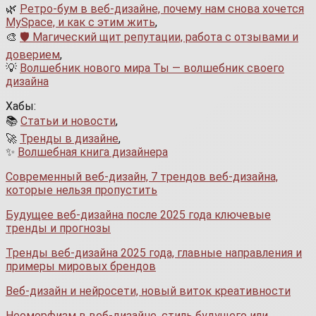
🌿
Ретро-бум в веб-дизайне, почему нам снова хочется
MySpace, и как с этим жить
,
🎨
🛡 Магический щит репутации, работа с отзывами и
доверием
,
💡
Волшебник нового мира Ты — волшебник своего
дизайна
Хабы:
📚
Статьи и новости
,
🚀
Тренды в дизайне
,
✨
Волшебная книга дизайнера
Современный веб-дизайн, 7 трендов веб-дизайна,
которые нельзя пропустить
Будущее веб-дизайна после 2025 года ключевые
тренды и прогнозы
Тренды веб-дизайна 2025 года, главные направления и
примеры мировых брендов
Веб-дизайн и нейросети, новый виток креативности
Неоморфизм в веб-дизайне, стиль будущего или