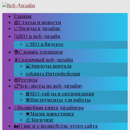
Перейти
к
контенту
Главная
📰Статьи и новости
📈Тренды в дизайне
🔍SEO и веб-дизайн
💹SEO в Яндексе
📚Словарь терминов
🧚Сказочный веб-дизайн
💻Эпизоды портала
📜Книга Интерфейсная
🧰Ресурсы
📋Чек-листы по веб-дизайну
📘SEO-гайды и оптимизация
🛠Инструменты для работы
✨Волшебная книга дизайнера
🍁Магия маркетинга
🎨 Брендинг
🏡О нас и о волшебстве этого сайта