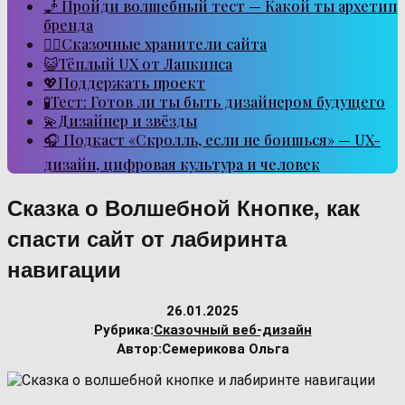
🧞 Пройди волшебный тест — Какой ты архетип
бренда
🧙‍♂️Сказочные хранители сайта
😺Тёплый UX от Лапкинса
💖Поддержать проект
🧪Тест: Готов ли ты быть дизайнером будущего
💫Дизайнер и звёзды
🎧 Подкаст «Скролль, если не боишься» — UX-
дизайн, цифровая культура и человек
Сказка о Волшебной Кнопке, как
спасти сайт от лабиринта
навигации
26.01.2025
Рубрика:
Сказочный веб-дизайн
Автор:
Семерикова Ольга