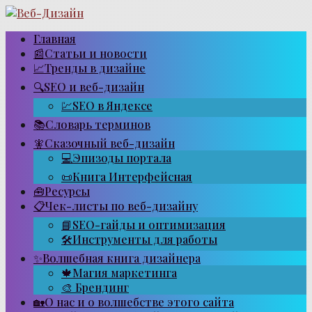
Перейти
к
контенту
Главная
📰Статьи и новости
📈Тренды в дизайне
🔍SEO и веб-дизайн
💹SEO в Яндексе
📚Словарь терминов
🧚Сказочный веб-дизайн
💻Эпизоды портала
📜Книга Интерфейсная
🧰Ресурсы
📋Чек-листы по веб-дизайну
📘SEO-гайды и оптимизация
🛠Инструменты для работы
✨Волшебная книга дизайнера
🍁Магия маркетинга
🎨 Брендинг
🏡О нас и о волшебстве этого сайта