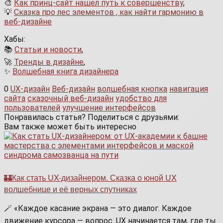
🎨
Как принц-сайт нашел путь к совершенству
,
💡
Сказка про лес элементов , как найти гармонию в
веб-дизайне
Хабы:
📚
Статьи и новости
,
🚀
Тренды в дизайне
,
✨
Волшебная книга дизайнера
0
UX-дизайн
Веб-дизайн
волшебная кнопка
навигация
сайта
сказочный веб-дизайн
удобство для
пользователей
улучшение интерфейсов
Понравилась статья? Поделиться с друзьями:
Вам также может быть интересно
🏰Как стать UX-дизайнером. Сказка о юной UX
волшебнице и её верных спутниках
🪄 «Каждое касание экрана — это диалог. Каждое
движение курсора — вопрос. UX начинается там, где ты