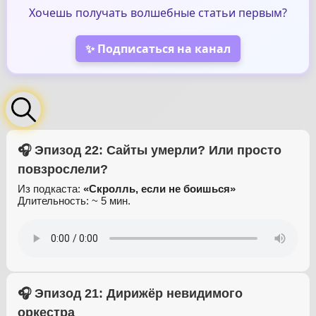
Хочешь получать волшебные статьи первым?
✨ Подписаться на канал
🎧 Эпизод 22: Сайты умерли? Или просто
повзрослели?
Из подкаста:
«Скролль, если не боишься»
Длительность: ~ 5 мин.
🎧 Эпизод 21: Дирижёр невидимого
оркестра