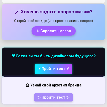
🪄 Хочешь задать вопрос магам?
Открой своё сердце (или просто напиши вопрос)
✨ Спросить магов
👾 Готов ли ты быть дизайнером будущего?
⚡ Пройти тест ⚡
🔮 Узнай свой архетип бренда
✨ Пройти тест ✨