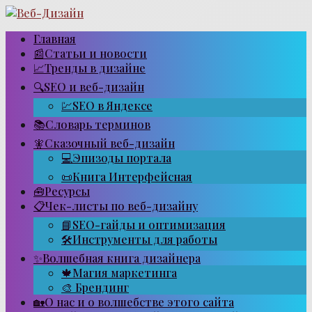
Перейти
к
контенту
Главная
📰Статьи и новости
📈Тренды в дизайне
🔍SEO и веб-дизайн
💹SEO в Яндексе
📚Словарь терминов
🧚Сказочный веб-дизайн
💻Эпизоды портала
📜Книга Интерфейсная
🧰Ресурсы
📋Чек-листы по веб-дизайну
📘SEO-гайды и оптимизация
🛠Инструменты для работы
✨Волшебная книга дизайнера
🍁Магия маркетинга
🎨 Брендинг
🏡О нас и о волшебстве этого сайта