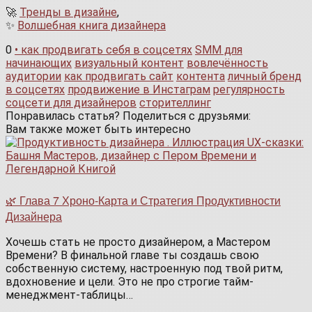
🚀
Тренды в дизайне
,
✨
Волшебная книга дизайнера
0
• как продвигать себя в соцсетях
SMM для
начинающих
визуальный контент
вовлечённость
аудитории
как продвигать сайт
контента
личный бренд
в соцсетях
продвижение в Инстаграм
регулярность
соцсети для дизайнеров
сторителлинг
Понравилась статья? Поделиться с друзьями:
Вам также может быть интересно
🌿 Глава 7 Хроно-Карта и Стратегия Продуктивности
Дизайнера
Хочешь стать не просто дизайнером, а Мастером
Времени? В финальной главе ты создашь свою
собственную систему, настроенную под твой ритм,
вдохновение и цели. Это не про строгие тайм-
менеджмент-таблицы…