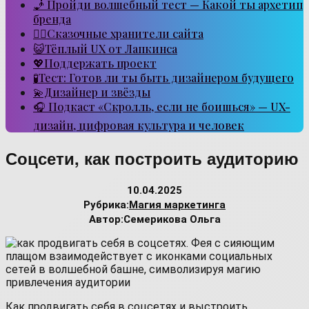
🧞 Пройди волшебный тест — Какой ты архетип
бренда
🧙‍♂️Сказочные хранители сайта
😺Тёплый UX от Лапкинса
💖Поддержать проект
🧪Тест: Готов ли ты быть дизайнером будущего
💫Дизайнер и звёзды
🎧 Подкаст «Скролль, если не боишься» — UX-
дизайн, цифровая культура и человек
Соцсети, как построить аудиторию
10.04.2025
Рубрика:
Магия маркетинга
Автор:
Семерикова Ольга
Как продвигать себя в соцсетях и выстроить