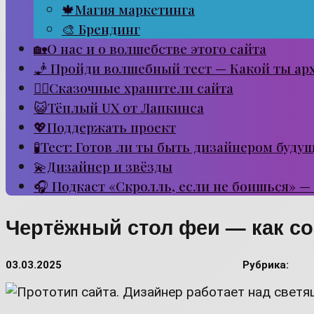
🍁Магия маркетинга
🎨 Брендинг
🏡О нас и о волшебстве этого сайта
🧞 Пройди волшебный тест — Какой ты ар
🧙‍♂️Сказочные хранители сайта
😺Тёплый UX от Лапкинса
💖Поддержать проект
🧪Тест: Готов ли ты быть дизайнером буду
💫Дизайнер и звёзды
🎧 Подкаст «Скролль, если не боишься» —
Чертёжный стол феи — как соз
03.03.2025
Рубрика: