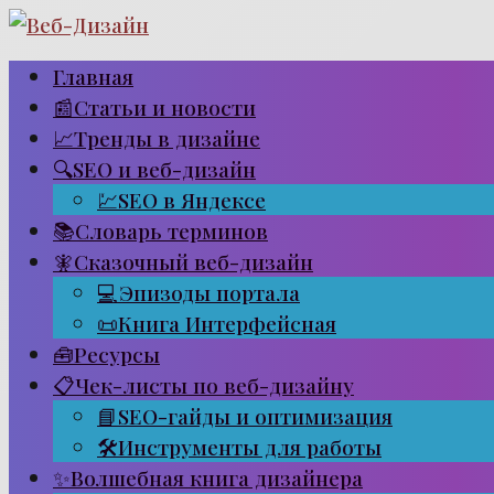
Перейти
к
Главная
контенту
📰Статьи и новости
📈Тренды в дизайне
🔍SEO и веб-дизайн
💹SEO в Яндексе
📚Словарь терминов
🧚Сказочный веб-дизайн
💻Эпизоды портала
📜Книга Интерфейсная
🧰Ресурсы
📋Чек-листы по веб-дизайну
📘SEO-гайды и оптимизация
🛠Инструменты для работы
✨Волшебная книга дизайнера