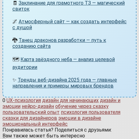
🧾
Заклинание для грамотного ТЗ — магический
свиток
🌌
Атмосферный сайт — как создать интерфейс
с душой
🐉
Танец драконов разработки — путь к
созданию сайта
🗺️
Карта звёздного неба — анализ целевой
аудитории
✨
Тренды веб-дизайна 2025 года — главные
направления и примеры мировых брендов
0
UX-психология
дизайн для начинающих
дизайн и
эмоции
нейро-дизайн
обучение через сказку
пользовательский опыт
психология пользователя
сказки для дизайнеров
эмоции в дизайне
эмоциональный интерфейс
Понравилась статья? Поделиться с друзьями:
Вам также может быть интересно