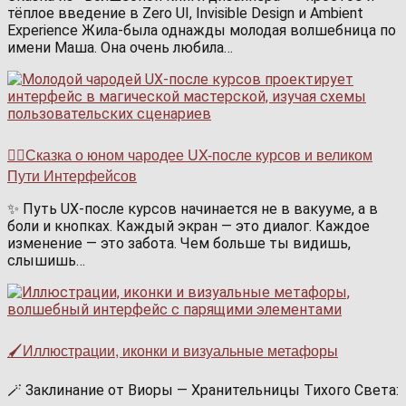
тёплое введение в Zero UI, Invisible Design и Ambient
Experience Жила-была однажды молодая волшебница по
имени Маша. Она очень любила…
🧙‍♂️Сказка о юном чародее UX-после курсов и великом
Пути Интерфейсов
✨ Путь UX-после курсов начинается не в вакууме, а в
боли и кнопках. Каждый экран — это диалог. Каждое
изменение — это забота. Чем больше ты видишь,
слышишь…
🖌️Иллюстрации, иконки и визуальные метафоры
🪄 Заклинание от Виоры — Хранительницы Тихого Света: