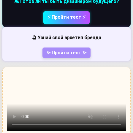
👾 Готов ли ты быть дизайнером будущего?
⚡ Пройти тест ⚡
🔮 Узнай свой архетип бренда
✨ Пройти тест ✨