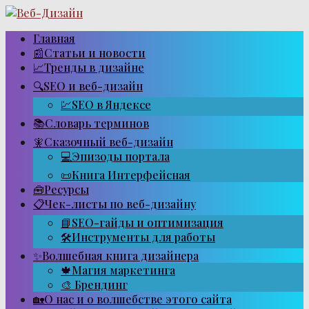
Перейти
к
контенту
Главная
📰Статьи и новости
📈Тренды в дизайне
🔍SEO и веб-дизайн
💹SEO в Яндексе
📚Словарь терминов
🧚Сказочный веб-дизайн
💻Эпизоды портала
📜Книга Интерфейсная
🧰Ресурсы
📋Чек-листы по веб-дизайну
📘SEO-гайды и оптимизация
🛠Инструменты для работы
✨Волшебная книга дизайнера
🍁Магия маркетинга
🎨 Брендинг
🏡О нас и о волшебстве этого сайта