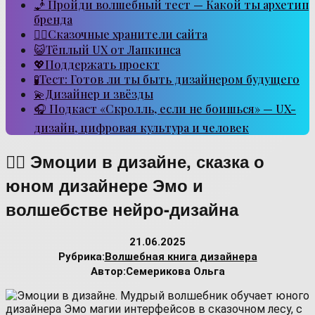
🧞 Пройди волшебный тест — Какой ты архетип
бренда
🧙‍♂️Сказочные хранители сайта
😺Тёплый UX от Лапкинса
💖Поддержать проект
🧪Тест: Готов ли ты быть дизайнером будущего
💫Дизайнер и звёзды
🎧 Подкаст «Скролль, если не боишься» — UX-
дизайн, цифровая культура и человек
🧙‍♂️ Эмоции в дизайне, сказка о
юном дизайнере Эмо и
волшебстве нейро-дизайна
21.06.2025
Рубрика:
Волшебная книга дизайнера
Автор:
Семерикова Ольга