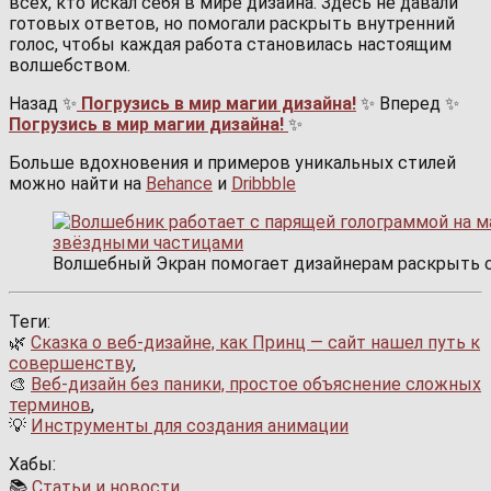
всех, кто искал себя в мире дизайна. Здесь не давали
готовых ответов, но помогали раскрыть внутренний
голос, чтобы каждая работа становилась настоящим
волшебством.
Назад ✨
Погрузись в мир магии дизайна!
✨ Вперед ✨
Погрузись в мир магии дизайна!
✨
Больше вдохновения и примеров уникальных стилей
можно найти на
Behance
и
Dribbble
Волшебный Экран помогает дизайнерам раскрыть с
Теги:
🌿
Сказка о веб-дизайне, как Принц — сайт нашел путь к
совершенству
,
🎨
Веб-дизайн без паники, простое объяснение сложных
терминов
,
💡
Инструменты для создания анимации
Хабы:
📚
Статьи и новости
,