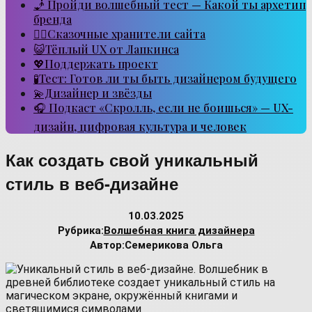
🧞 Пройди волшебный тест — Какой ты архетип
бренда
🧙‍♂️Сказочные хранители сайта
😺Тёплый UX от Лапкинса
💖Поддержать проект
🧪Тест: Готов ли ты быть дизайнером будущего
💫Дизайнер и звёзды
🎧 Подкаст «Скролль, если не боишься» — UX-
дизайн, цифровая культура и человек
Как создать свой уникальный
стиль в веб-дизайне
10.03.2025
Рубрика:
Волшебная книга дизайнера
Автор:
Семерикова Ольга