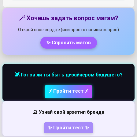
🪄 Хочешь задать вопрос магам?
Открой своё сердце (или просто напиши вопрос)
✨ Спросить магов
👾 Готов ли ты быть дизайнером будущего?
⚡ Пройти тест ⚡
🔮 Узнай свой архетип бренда
✨ Пройти тест ✨