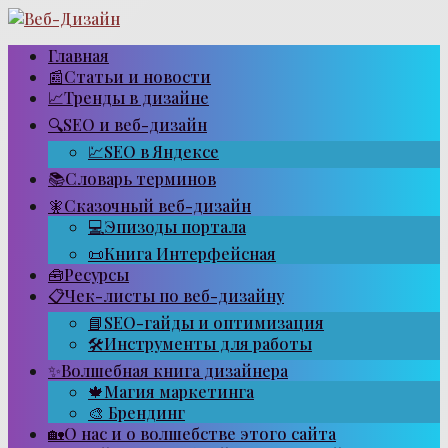
Перейти
к
контенту
Главная
📰Статьи и новости
📈Тренды в дизайне
🔍SEO и веб-дизайн
💹SEO в Яндексе
📚Словарь терминов
🧚Сказочный веб-дизайн
💻Эпизоды портала
📜Книга Интерфейсная
🧰Ресурсы
📋Чек-листы по веб-дизайну
📘SEO-гайды и оптимизация
🛠Инструменты для работы
✨Волшебная книга дизайнера
🍁Магия маркетинга
🎨 Брендинг
🏡О нас и о волшебстве этого сайта