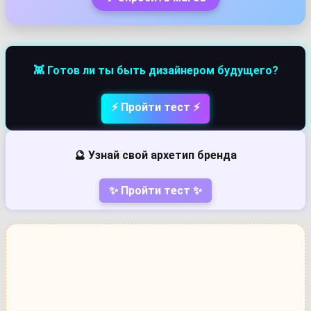
👾 Готов ли ты быть дизайнером будущего?
⚡ Пройти тест ⚡
🔮 Узнай свой архетип бренда
✨ Пройти тест ✨