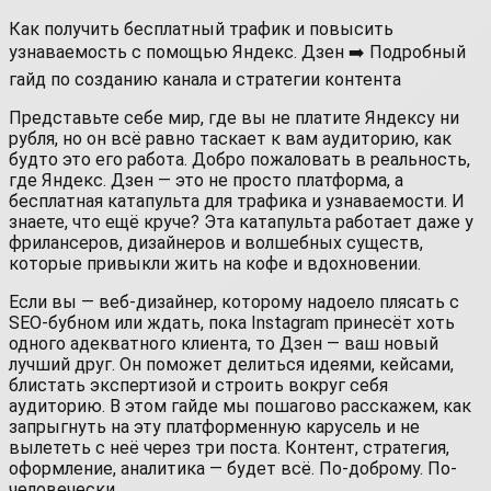
Как получить бесплатный трафик и повысить
узнаваемость с помощью Яндекс. Дзен ➡️ Подробный
гайд по созданию канала и стратегии контента
Представьте себе мир, где вы не платите Яндексу ни
рубля, но он всё равно таскает к вам аудиторию, как
будто это его работа. Добро пожаловать в реальность,
где Яндекс. Дзен — это не просто платформа, а
бесплатная катапульта для трафика и узнаваемости. И
знаете, что ещё круче? Эта катапульта работает даже у
фрилансеров, дизайнеров и волшебных существ,
которые привыкли жить на кофе и вдохновении.
Если вы — веб-дизайнер, которому надоело плясать с
SEO-бубном или ждать, пока Instagram принесёт хоть
одного адекватного клиента, то Дзен — ваш новый
лучший друг. Он поможет делиться идеями, кейсами,
блистать экспертизой и строить вокруг себя
аудиторию. В этом гайде мы пошагово расскажем, как
запрыгнуть на эту платформенную карусель и не
вылететь с неё через три поста. Контент, стратегия,
оформление, аналитика — будет всё. По-доброму. По-
человечески.