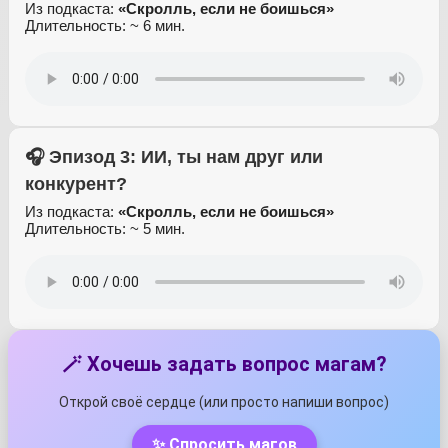
Из подкаста:
«Скролль, если не боишься»
Длительность: ~ 6 мин.
🎧 Эпизод 3: ИИ, ты нам друг или
конкурент?
Из подкаста:
«Скролль, если не боишься»
Длительность: ~ 5 мин.
🪄 Хочешь задать вопрос магам?
Открой своё сердце (или просто напиши вопрос)
✨ Спросить магов