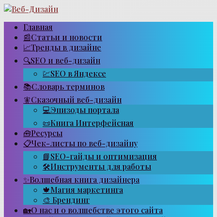
Перейти
к
контенту
Главная
📰Статьи и новости
📈Тренды в дизайне
🔍SEO и веб-дизайн
💹SEO в Яндексе
📚Словарь терминов
🧚Сказочный веб-дизайн
💻Эпизоды портала
📜Книга Интерфейсная
🧰Ресурсы
📋Чек-листы по веб-дизайну
📘SEO-гайды и оптимизация
🛠Инструменты для работы
✨Волшебная книга дизайнера
🍁Магия маркетинга
🎨 Брендинг
🏡О нас и о волшебстве этого сайта