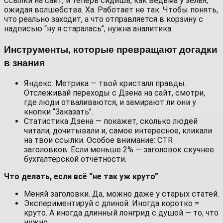
ссылки на сайт, и теперь сидишь, как ведьма у зелья,
ожидая волшебства. Ха. Работает не так. Чтобы понять,
что реально заходит, а что отправляется в корзину с
надписью “ну я старалась”, нужна аналитика.
Инструменты, которые превращают догадки
в знания
Яндекс. Метрика — твой кристалл правды.
Отслеживай переходы с Дзена на сайт, смотри,
где люди отваливаются, и замирают ли они у
кнопки “Заказать”.
Статистика Дзена — покажет, сколько людей
читали, дочитывали и, самое интересное, кликали
на твои ссылки. Особое внимание: CTR
заголовков. Если меньше 2% — заголовок скучнее
бухгалтерской отчётности.
Что делать, если всё “не так уж круто”
Меняй заголовки. Да, можно даже у старых статей.
Экспериментируй с длиной. Иногда коротко =
круто. А иногда длинный лонгрид с душой — то, что
нужно.