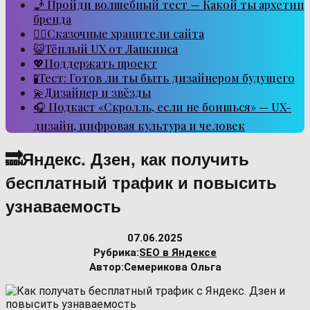
🧞 Пройди волшебный тест — Какой ты архетип
бренда
🧙‍♂️Сказочные хранители сайта
😺Тёплый UX от Лапкинса
💖Поддержать проект
🧪Тест: Готов ли ты быть дизайнером будущего
💫Дизайнер и звёзды
🎧 Подкаст «Скролль, если не боишься» — UX-
дизайн, цифровая культура и человек
🔜Яндекс. Дзен, как получить
бесплатный трафик и повысить
узнаваемость
07.06.2025
Рубрика:
SEO в Яндексе
Автор:
Семерикова Ольга