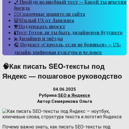
🧞 Пройди волшебный тест — Какой ты архетип
бренда
🧙‍♂️Сказочные хранители сайта
😺Тёплый UX от Лапкинса
💖Поддержать проект
🧪Тест: Готов ли ты быть дизайнером будущего
💫Дизайнер и звёзды
🎧 Подкаст «Скролль, если не боишься» — UX-
дизайн, цифровая культура и человек
🧠Как писать SEO-тексты под
Яндекс — пошаговое руководство
04.06.2025
Рубрика:
SEO в Яндексе
Автор:
Семерикова Ольга
Почему важно знать, как писать SEO-тексты под