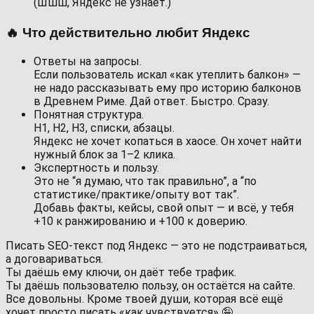
(Шшш, Яндекс не узнает.)
🔥 Что действительно любит Яндекс
Ответы на запросы.
Если пользователь искал «как утеплить балкон» —
не надо рассказывать ему про историю балконов
в Древнем Риме. Дай ответ. Быстро. Сразу.
Понятная структура.
H1, H2, H3, списки, абзацы.
Яндекс не хочет копаться в хаосе. Он хочет найти
нужный блок за 1–2 клика.
Экспертность и пользу.
Это не “я думаю, что так правильно”, а “по
статистике/практике/опыту вот так”.
Добавь факты, кейсы, свой опыт — и всё, у тебя
+10 к ранжированию и +100 к доверию.
Писать SEO‑текст под Яндекс — это не подстраиваться,
а договариваться.
Ты даёшь ему ключи, он даёт тебе трафик.
Ты даёшь пользователю пользу, он остаётся на сайте.
Все довольны. Кроме твоей души, которая всё ещё
хочет просто писать «как чувствуется» 🤪