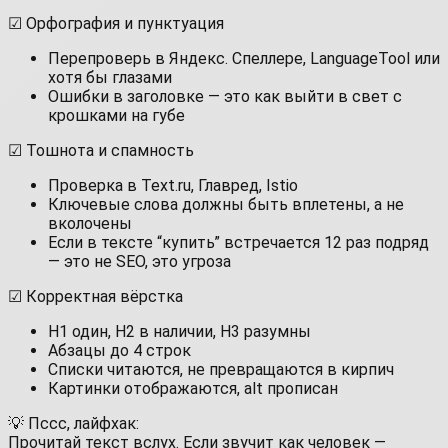
☑ Орфография и пунктуация
Перепроверь в Яндекс. Спеллере, LanguageTool или
хотя бы глазами
Ошибки в заголовке — это как выйти в свет с
крошками на губе
☑ Тошнота и спамность
Проверка в Text.ru, Главред, Istio
Ключевые слова должны быть вплетены, а не
вколочены
Если в тексте “купить” встречается 12 раз подряд
— это не SEO, это угроза
☑ Корректная вёрстка
H1 один, H2 в наличии, H3 разумны
Абзацы до 4 строк
Списки читаются, не превращаются в кирпич
Картинки отображаются, alt прописан
💡 Пссс, лайфхак:
Прочитай текст вслух. Если звучит как человек —