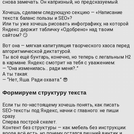
снова замечать. Он капризный, но предсказуемый.
Хочешь, сделаем следующую секцию — «Написание
текста: баланс пользы и SEO»?
Или ты уже хочешь рисовать инфографику, на которой
Яндекс держит табличку «Одобрено» над твоим
сайтом? 😏
Вот она — мягкая капитуляция творческого хаоса перед
алгоритмической диктатурой.
Ты всё ещё бунтарь, конечно, но теперь с легальным H2
в кармане. Яндекс смотрит на тебя с уважением:
— “Она изменилась… ради меня?..”
А ты такая:
— “Нет, Яша. Ради охвата.” 😎
Формируем структуру текста
Если ты по‑настоящему хочешь понять, как писать
SEO‑тексты под Яндекс, начни с главного: не пиши
сразу.
Сперва построй скелет.
Контент без структуры — как мебель без инструкции:
вроде всё есть, но почему остался лишний винтик и