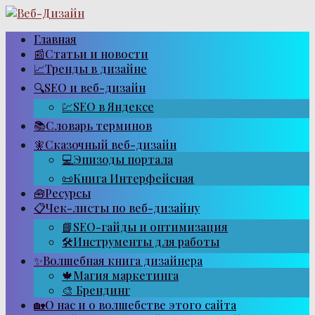
Перейти
к
контенту
Главная
📰Статьи и новости
📈Тренды в дизайне
🔍SEO и веб-дизайн
💹SEO в Яндексе
📚Словарь терминов
🧚Сказочный веб-дизайн
💻Эпизоды портала
📜Книга Интерфейсная
🧰Ресурсы
📋Чек-листы по веб-дизайну
📘SEO-гайды и оптимизация
🛠Инструменты для работы
✨Волшебная книга дизайнера
🍁Магия маркетинга
🎨 Брендинг
🏡О нас и о волшебстве этого сайта