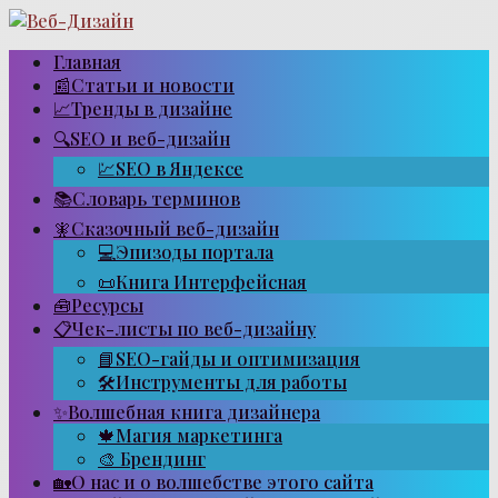
Перейти
к
контенту
Главная
📰Статьи и новости
📈Тренды в дизайне
🔍SEO и веб-дизайн
💹SEO в Яндексе
📚Словарь терминов
🧚Сказочный веб-дизайн
💻Эпизоды портала
📜Книга Интерфейсная
🧰Ресурсы
📋Чек-листы по веб-дизайну
📘SEO-гайды и оптимизация
🛠Инструменты для работы
✨Волшебная книга дизайнера
🍁Магия маркетинга
🎨 Брендинг
🏡О нас и о волшебстве этого сайта