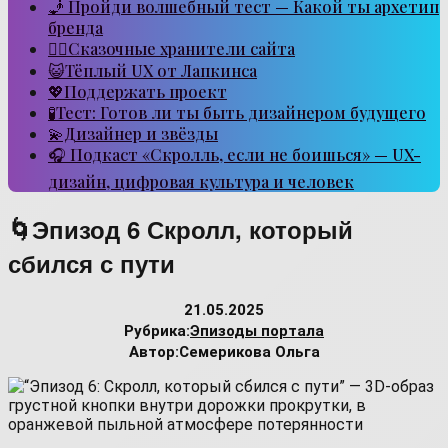
🧞 Пройди волшебный тест — Какой ты архетип
бренда
🧙‍♂️Сказочные хранители сайта
😺Тёплый UX от Лапкинса
💖Поддержать проект
🧪Тест: Готов ли ты быть дизайнером будущего
💫Дизайнер и звёзды
🎧 Подкаст «Скролль, если не боишься» — UX-
дизайн, цифровая культура и человек
🌀Эпизод 6 Скролл, который
сбился с пути
21.05.2025
Рубрика:
Эпизоды портала
Автор:
Семерикова Ольга