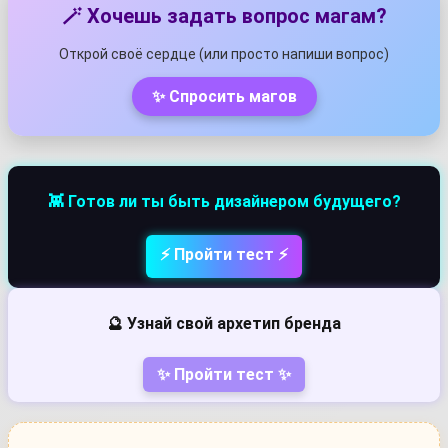
🪄 Хочешь задать вопрос магам?
Открой своё сердце (или просто напиши вопрос)
✨ Спросить магов
👾 Готов ли ты быть дизайнером будущего?
⚡ Пройти тест ⚡
🔮 Узнай свой архетип бренда
✨ Пройти тест ✨