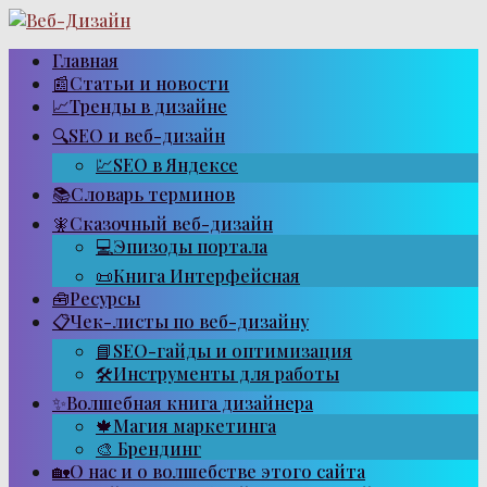
Перейти
к
контенту
Главная
📰Статьи и новости
📈Тренды в дизайне
🔍SEO и веб-дизайн
💹SEO в Яндексе
📚Словарь терминов
🧚Сказочный веб-дизайн
💻Эпизоды портала
📜Книга Интерфейсная
🧰Ресурсы
📋Чек-листы по веб-дизайну
📘SEO-гайды и оптимизация
🛠Инструменты для работы
✨Волшебная книга дизайнера
🍁Магия маркетинга
🎨 Брендинг
🏡О нас и о волшебстве этого сайта