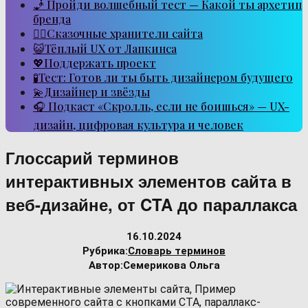
🧞 Пройди волшебный тест — Какой ты архетип
бренда
🧙‍♂️Сказочные хранители сайта
😺Тёплый UX от Лапкинса
💖Поддержать проект
🧪Тест: Готов ли ты быть дизайнером будущего
💫Дизайнер и звёзды
🎧 Подкаст «Скролль, если не боишься» — UX-
дизайн, цифровая культура и человек
Глоссарий терминов
интерактивных элементов сайта в
веб-дизайне, от CTA до параллакса
16.10.2024
Рубрика:
Словарь терминов
Автор:
Семерикова Ольга