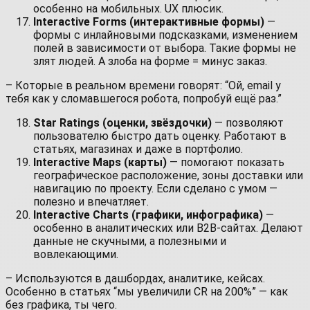
особенно на мобильных. UX плюсик.
Interactive Forms (интерактивные формы)
—
формы с инлайновыми подсказками, изменением
полей в зависимости от выбора. Такие формы не
злят людей. А злоба на форме = минус заказ.
– Которые в реальном времени говорят: “Ой, email у
тебя как у сломавшегося робота, попробуй ещё раз.”
Star Ratings (оценки, звёздочки)
— позволяют
пользователю быстро дать оценку. Работают в
статьях, магазинах и даже в портфолио.
Interactive Maps (карты)
— помогают показать
географическое расположение, зоны доставки или
навигацию по проекту. Если сделано с умом —
полезно и впечатляет.
Interactive Charts (графики, инфографика)
—
особенно в аналитических или B2B-сайтах. Делают
данные не скучными, а полезными и
вовлекающими.
– Используются в дашбордах, аналитике, кейсах.
Особенно в статьях “мы увеличили CR на 200%” — как
без графика, ты чего.