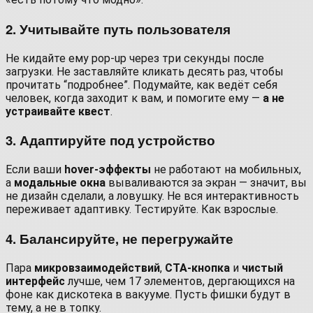
2. Учитывайте путь пользователя
Не кидайте ему pop-up через три секунды после
загрузки. Не заставляйте кликать десять раз, чтобы
прочитать “подробнее”. Подумайте, как ведёт себя
человек, когда заходит к вам, и помогите ему —
а не
устраивайте квест
.
3. Адаптируйте под устройство
Если ваши
hover-эффекты
не работают на мобильных,
а
модальные окна
вываливаются за экран — значит, вы
не дизайн сделали, а ловушку. Не вся интерактивность
переживает адаптивку. Тестируйте. Как взрослые.
4. Балансируйте, не перегружайте
Пара
микровзаимодействий
,
CTA-кнопка
и
чистый
интерфейс
лучше, чем 17 элементов, дергающихся на
фоне как дискотека в вакууме. Пусть фишки будут в
тему, а не в топку.