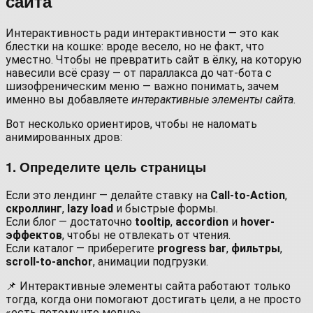
сайта
Интерактивность ради интерактивности — это как
блестки на кошке: вроде весело, но не факт, что
уместно. Чтобы не превратить сайт в ёлку, на которую
навесили всё сразу — от параллакса до чат-бота с
шизофреническим меню — важно понимать, зачем
именно вы добавляете
интерактивные элементы сайта
.
Вот несколько ориентиров, чтобы не наломать
анимированных дров:
1. Определите цель страницы
Если это лендинг — делайте ставку на
Call-to-Action
,
скроллинг
,
lazy load
и быстрые формы.
Если блог — достаточно
tooltip
,
accordion
и
hover-
эффектов
, чтобы не отвлекать от чтения.
Если каталог — приберегите
progress bar
,
фильтры
,
scroll-to-anchor
, анимации подгрузки.
📌 Интерактивные элементы сайта работают только
тогда, когда они помогают достигать цели, а не просто
«есть потому что модно».