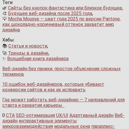
Теги:
🌿
Сайты без кнопок фантастика или близкое будущее
,
🎨
Будущее веб-дизайна после 2025 года
,
💡
Mocha Mousse — цвет года 2025 по версии Pantone,
как шоколадно-коричневый оттенок захватит мир
дизайна
Хабы:
📚
Статьи и новости
,
🚀
Тренды в дизайне
,
✨
Волшебная книга дизайнера
Веб-дизайн без паники, простое объяснение сложных
терминов
10 ошибок веб-дизайнеров, которые убивают
конверсии сайтов и как их исправить
Где может работать веб-дизайнер — 7 направлений для
старта и развития карьеры
0
CTA
SEO-оптимизация
UX/UI
Адаптивный дизайн
Веб-
дизайн
интерактивные элементы
микровзаимодействия
модальные окна
параллакс-