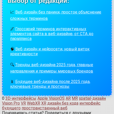
выбор от редакции:
📈
Веб-дизайн без паники, простое объяснение
сложных терминов
🌌
Глоссарий терминов интерактивных
элементов сайта в веб-дизайне, от СТА до
параллакса
🧠
Веб-дизайн и нейросети, новый виток
креативности
🔍
Тренды веб-дизайна 2025 года, главные
направления и примеры мировых брендов
📱
Будущее веб-дизайна после 2025 года,
ключевые тренды и прогнозы
0
3D-интерфейсы
Apple VisionOS
AR
MR
spatial-дизайн
Vision Pro
VR
WebXR
XR
дизайн без кода
интерфейс
будущего
пространственный веб
Понравилась статья? Поделиться с друзьями: