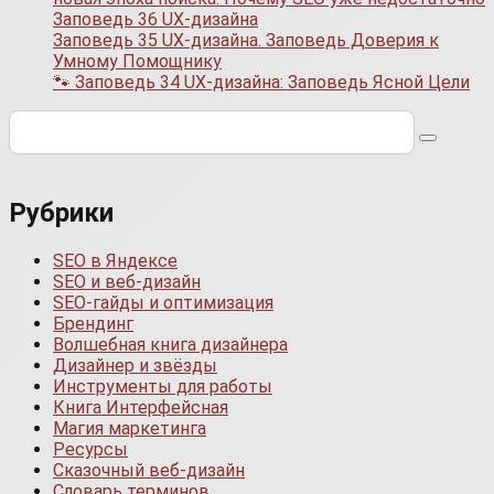
Заповедь 36 UX-дизайна
Заповедь 35 UX-дизайна. Заповедь Доверия к
Умному Помощнику
🐾 Заповедь 34 UX-дизайна: Заповедь Ясной Цели
Поиск:
Рубрики
SEO в Яндексе
SEO и веб-дизайн
SEO-гайды и оптимизация
Брендинг
Волшебная книга дизайнера
Дизайнер и звёзды
Инструменты для работы
Книга Интерфейсная
Магия маркетинга
Ресурсы
Сказочный веб-дизайн
Словарь терминов