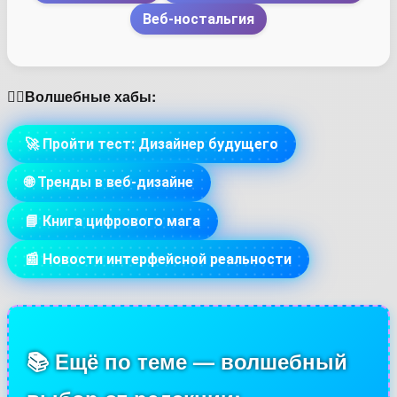
Веб-ностальгия
🏳️‍🌈Волшебные хабы:
🚀 Пройти тест: Дизайнер будущего
🌐 Тренды в веб-дизайне
📘 Книга цифрового мага
📰 Новости интерфейсной реальности
📚 Ещё по теме — волшебный