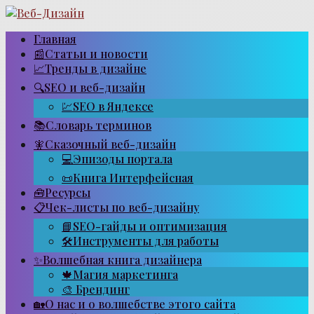
Перейти
к
контенту
Главная
📰Статьи и новости
📈Тренды в дизайне
🔍SEO и веб-дизайн
💹SEO в Яндексе
📚Словарь терминов
🧚Сказочный веб-дизайн
💻Эпизоды портала
📜Книга Интерфейсная
🧰Ресурсы
📋Чек-листы по веб-дизайну
📘SEO-гайды и оптимизация
🛠Инструменты для работы
✨Волшебная книга дизайнера
🍁Магия маркетинга
🎨 Брендинг
🏡О нас и о волшебстве этого сайта