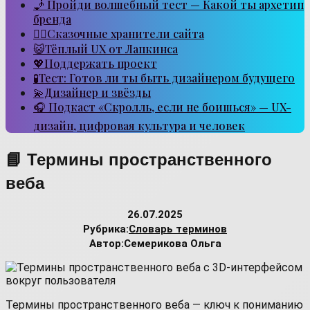
🧞 Пройди волшебный тест — Какой ты архетип
бренда
🧙‍♂️Сказочные хранители сайта
😺Тёплый UX от Лапкинса
💖Поддержать проект
🧪Тест: Готов ли ты быть дизайнером будущего
💫Дизайнер и звёзды
🎧 Подкаст «Скролль, если не боишься» — UX-
дизайн, цифровая культура и человек
📘 Термины пространственного
веба
26.07.2025
Рубрика:
Словарь терминов
Автор:
Семерикова Ольга
Термины пространственного веба — ключ к пониманию