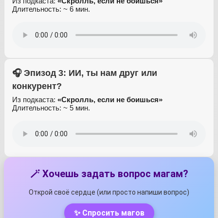
Из подкаста:
«Скролль, если не боишься»
Длительность: ~ 6 мин.
🎧 Эпизод 3: ИИ, ты нам друг или
конкурент?
Из подкаста:
«Скролль, если не боишься»
Длительность: ~ 5 мин.
🪄 Хочешь задать вопрос магам?
Открой своё сердце (или просто напиши вопрос)
✨ Спросить магов