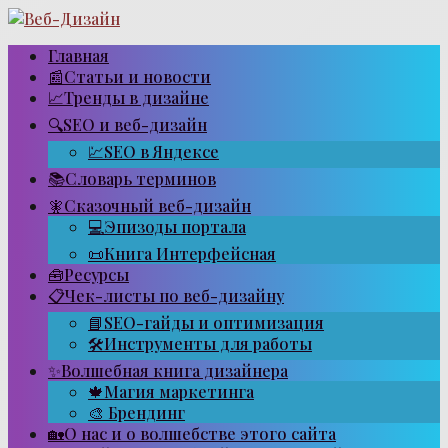
Перейти
к
контенту
Главная
📰Статьи и новости
📈Тренды в дизайне
🔍SEO и веб-дизайн
💹SEO в Яндексе
📚Словарь терминов
🧚Сказочный веб-дизайн
💻Эпизоды портала
📜Книга Интерфейсная
🧰Ресурсы
📋Чек-листы по веб-дизайну
📘SEO-гайды и оптимизация
🛠Инструменты для работы
✨Волшебная книга дизайнера
🍁Магия маркетинга
🎨 Брендинг
🏡О нас и о волшебстве этого сайта