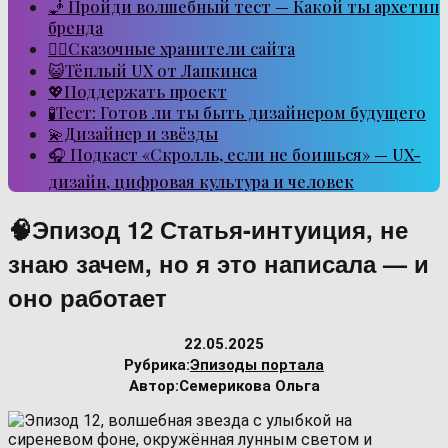
🧞 Пройди волшебный тест — Какой ты архетип
бренда
🧙‍♂️Сказочные хранители сайта
😺Тёплый UX от Лапкинса
💖Поддержать проект
🧪Тест: Готов ли ты быть дизайнером будущего
💫Дизайнер и звёзды
🎧 Подкаст «Скролль, если не боишься» — UX-
дизайн, цифровая культура и человек
🧠Эпизод 12 Статья-интуиция, не
знаю зачем, но я это написала — и
оно работает
22.05.2025
Рубрика:
Эпизоды портала
Автор:
Семерикова Ольга